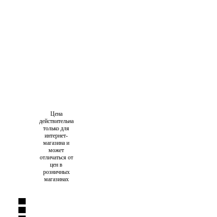
Цена
действительна
только для
интернет-
магазина и
может
отличаться от
цен в
розничных
магазинах