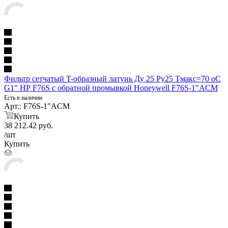
Фильтр сетчатый T-образный латунь Ду 25 Ру25 Тмакс=70 oC
G1" НР F76S с обратной промывкой Honeywell F76S-1"ACM
Есть в наличии
Арт.: F76S-1"ACM
Купить
38 212.42
руб.
/шт
Купить