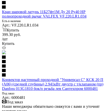
Кран шаровой латунь 11Б27фт1М Ду 20 Ру40 НР
полнопроходной рычаг VALFEX VF.220.LR1.034
Есть в наличии
Арт.: VF.220.LR1.034
Купить
399.30
руб.
/шт
Купить
Конвектор настенный проходной "Универсал С" КСК 20 П
(А06) (средней глубины) 2.941кВт двухтр с т/клапаном (пр)
Danfoss 013G1810 бок/п резьба лев Сантехпром 6000481
Под заказ
Арт.: 6000481
Под заказ
Наши менеджеры обязательно свяжутся с вами и уточнят
условия заказа