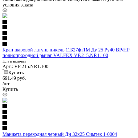
условия заказа
Кран шаровой латунь никель 11Б27фт1М Ду 25 Ру40 ВР/НР
полнопроходной рычаг VALFEX VF.215.NR1.100
Есть в наличии
Арт.: VF.215.NR1.100
Купить
691.49
руб.
/шт
Купить
Манжета переходная черный Дн 32х25 Симтек 1-0004