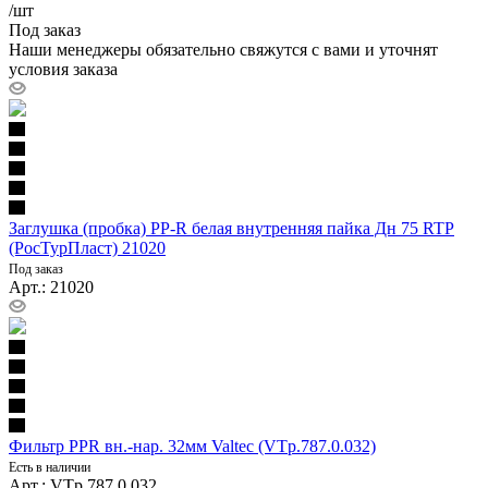
/шт
Под заказ
Наши менеджеры обязательно свяжутся с вами и уточнят
условия заказа
Заглушка (пробка) PP-R белая внутренняя пайка Дн 75 RTP
(РосТурПласт) 21020
Под заказ
Арт.: 21020
Фильтр PPR вн.-нар. 32мм Valtec (VTp.787.0.032)
Есть в наличии
Арт.: VTp.787.0.032