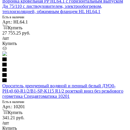
Воронка кровельная PP HL64.1 с горизонтальным выпуском
Дн 75/110 с листвоуловителем, электрообогревом,
теплоизоляцией, обжимным фланцем HL HL64.1
Есть в наличии
Арт.: HL64.1
Купить
27 755.25
руб.
/шт
Купить
Ороситель дренчерный водяной и пенный белый ДУО0-
РНд0,60-R1/2/В1-SР-К115 R1/2 розеткой вниз без резьбового
герметика Спецавтоматика 10201
Есть в наличии
Арт.: 10201
Купить
341.21
руб.
/шт
Купить