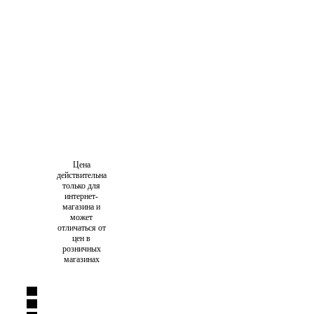
Цена
действительна
только для
интернет-
магазина и
может
отличаться от
цен в
розничных
магазинах