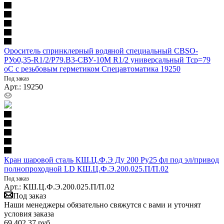
Ороситель спринклерный водяной специальный СBSO-
РУо0,35-R1/2/Р79.В3-СВУ-10М R1/2 универсальный Тср=79
оС с резьбовым герметиком Спецавтоматика 19250
Под заказ
Арт.: 19250
Кран шаровой сталь КШ.Ц.Ф.Э Ду 200 Ру25 фл под эл/привод
полнопроходной LD КШ.Ц.Ф.Э.200.025.П/П.02
Под заказ
Арт.: КШ.Ц.Ф.Э.200.025.П/П.02
Под заказ
Наши менеджеры обязательно свяжутся с вами и уточнят
условия заказа
69 402.37
руб.