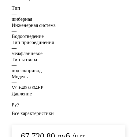
Тип
—
шиберная
Инженерная система
—
Водоотведение
Тип присоединения
—
межфланцевое
Тип затвора
—
под эл/привод
Модель
—
VG6400-004EP
Давление
—
Ру7
Все характеристики
67 720.80
руб.
/шт