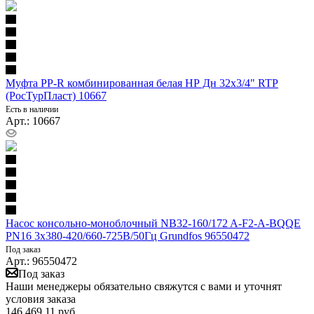
Муфта PP-R комбинированная белая НР Дн 32х3/4" RTP
(РосТурПласт) 10667
Есть в наличии
Арт.: 10667
Насос консольно-моноблочный NB32-160/172 A-F2-A-BQQE
PN16 3х380-420/660-725В/50Гц Grundfos 96550472
Под заказ
Арт.: 96550472
Под заказ
Наши менеджеры обязательно свяжутся с вами и уточнят
условия заказа
146 469.11
руб.