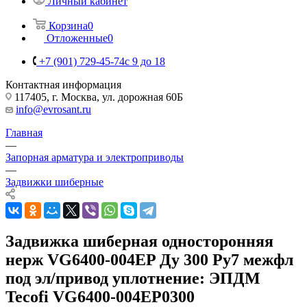
Личный кабинет
Корзина
0
Отложенные
0
+7 (901) 729-45-74
c 9 до 18
Контактная информация
117405, г. Москва, ул. дорожная 60Б
info@evrosant.ru
Главная
—
Запорная арматура и электроприводы
—
Задвижки шиберные
Задвижка шиберная односторонняя
нерж VG6400-004EP Ду 300 Ру7 межфл
под эл/привод уплотнение: ЭПДМ
Tecofi VG6400-004EP0300