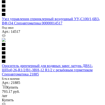
Узел управления спринклерный воздушный УУ-С100/1,6В3-
ВФ.О4 Спецавтоматика 00000014517
Под заказ
Арт.: 14517
Ороситель дренчерный для водяных завес латунь ДВS1-
ЩПо0,26-R1/2/В1-ЗВН-12 R1/2 с резьбовым герметиком
Спецавтоматика 21885
Есть в наличии
Арт.: 21885
Купить
793.17
руб.
/шт
Купить