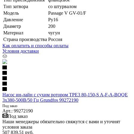
Тип затвора
со штурвалом
Модель
Passage V GV-01/F
Давление
Ру16
Диаметр
200
Материал
чугун
Страна производства
Россия
Как оплатить и способы оплаты
Условия доставки
Насос ин-лайн с сухим ротором TPE3 80-150-S A-F-A-BQQE
3х380-500В/50 Гц Grundfos 99272190
Под заказ
Арт.: 99272190
Под заказ
Наши менеджеры обязательно свяжутся с вами и уточнят
условия заказа
507 839.51
руб.