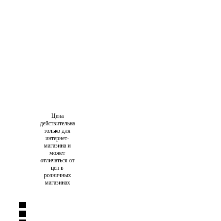
Цена
действительна
только для
интернет-
магазина и
может
отличаться от
цен в
розничных
магазинах