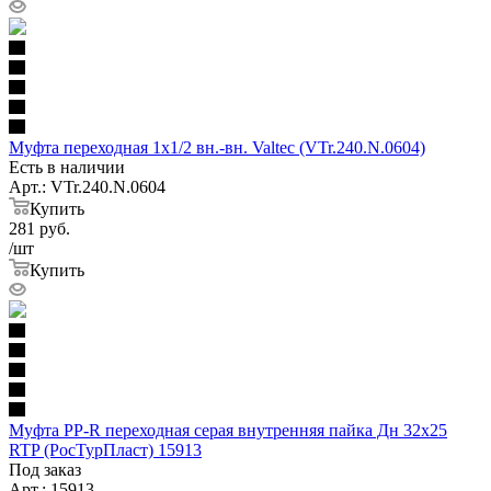
Муфта переходная 1х1/2 вн.-вн. Valtec (VTr.240.N.0604)
Есть в наличии
Арт.: VTr.240.N.0604
Купить
281
руб.
/шт
Купить
Муфта PP-R переходная серая внутренняя пайка Дн 32х25
RTP (РосТурПласт) 15913
Под заказ
Арт.: 15913