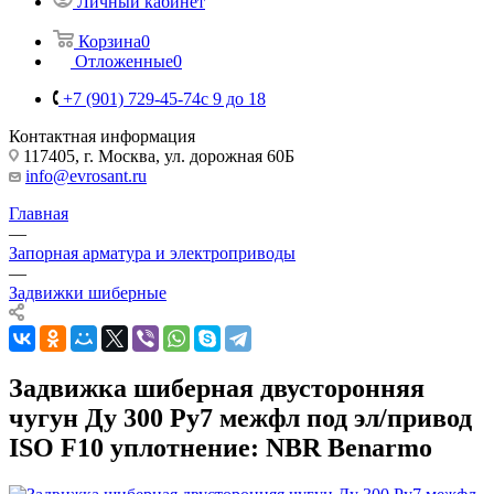
Личный кабинет
Корзина
0
Отложенные
0
+7 (901) 729-45-74
c 9 до 18
Контактная информация
117405, г. Москва, ул. дорожная 60Б
info@evrosant.ru
Главная
—
Запорная арматура и электроприводы
—
Задвижки шиберные
Задвижка шиберная двусторонняя
чугун Ду 300 Ру7 межфл под эл/привод
ISO F10 уплотнение: NBR Benarmo