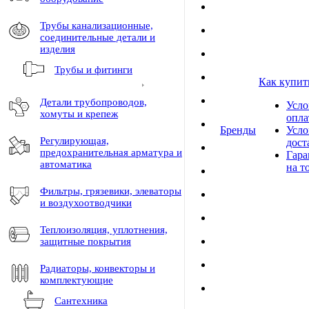
Трубы канализационные,
соединительные детали и
изделия
Трубы и фитинги
Как купит
Детали трубопроводов,
Усло
хомуты и крепеж
опл
Бренды
Усло
Регулирующая,
дост
предохранительная арматура и
Гара
автоматика
на т
Фильтры, грязевики, элеваторы
и воздухоотводчики
Теплоизоляция, уплотнения,
защитные покрытия
Радиаторы, конвекторы и
комплектующие
Сантехника