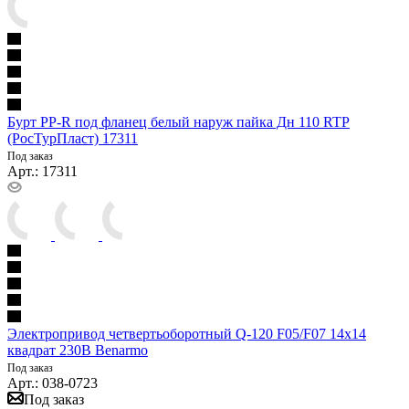
Бурт PP-R под фланец белый наруж пайка Дн 110 RTP
(РосТурПласт) 17311
Под заказ
Арт.: 17311
Электропривод четвертьоборотный Q-120 F05/F07 14х14
квадрат 230В Benarmo
Под заказ
Арт.: 038-0723
Под заказ