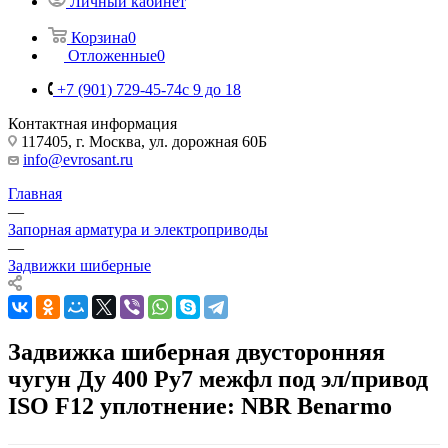
Личный кабинет
Корзина
0
Отложенные
0
+7 (901) 729-45-74
c 9 до 18
Контактная информация
117405, г. Москва, ул. дорожная 60Б
info@evrosant.ru
Главная
—
Запорная арматура и электроприводы
—
Задвижки шиберные
Задвижка шиберная двусторонняя
чугун Ду 400 Ру7 межфл под эл/привод
ISO F12 уплотнение: NBR Benarmo