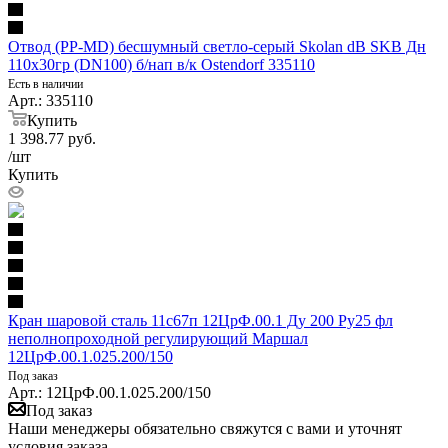
Отвод (PP-MD) бесшумный светло-серый Skolan dB SKB Дн
110х30гр (DN100) б/нап в/к Ostendorf 335110
Есть в наличии
Арт.: 335110
Купить
1 398.77
руб.
/шт
Купить
Кран шаровой сталь 11с67п 12ЦрФ.00.1 Ду 200 Ру25 фл
неполнопроходной регулирующий Маршал
12ЦрФ.00.1.025.200/150
Под заказ
Арт.: 12ЦрФ.00.1.025.200/150
Под заказ
Наши менеджеры обязательно свяжутся с вами и уточнят
условия заказа