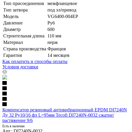
Тип присоединения
межфланцевое
Тип затвора
под эл/привод
Модель
VG6400-004EP
Давление
Ру6
Диаметр
600
Строительная длина
110 мм
Материал
нерж
Страна производства
Франция
Гарантия
14 месяцев
Как оплатить и способы оплаты
Условия доставки
Компенсатор резиновый антивибрационный EPDM DI7240N
Ду 32 Ру10/16 фл L=95мм Tecofi DI7240N-0032 сжатие/
растяжение 9/6
Есть в наличии
Арт.: DI7240N-0032