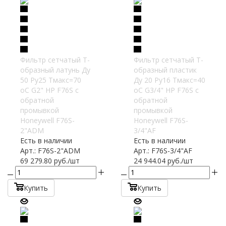
Фильтр сетчатый T-
Фильтр сетчатый T-
образный латунь Ду
образный пластик
50 Ру25 Тмакс=70
Ду 20 Ру16 Тмакс=40
oC G2" НР F76S с
oC G3/4" НР F76S с
обратной
обратной
промывкой
промывкой
Honeywell F76S-
Honeywell F76S-
2"ADM
3/4"AF
Есть в наличии
Есть в наличии
Арт.: F76S-2"ADM
Арт.: F76S-3/4"AF
69 279.80
руб.
/шт
24 944.04
руб.
/шт
Купить
Купить