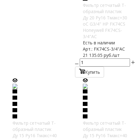
Фильтр сетчатый T-
образный пластик
Ду 20 Ру16 Тмакс=30
oC G3/4" НР FK74CS
Honeywell FK74CS-
3/4"AC
Есть в наличии
Арт.: FK74CS-3/4"AC
21 135.05
руб.
/шт
Купить
Фильтр сетчатый T-
Фильтр сетчатый T-
образный пластик
образный пластик
Ду 15 Ру16 Тмакс=40
Ду 15 Ру16 Тмакс=40