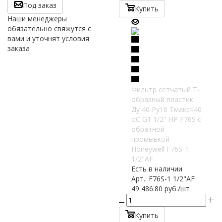
Под заказ
Купить
Наши менеджеры
обязательно свяжутся с
вами и уточнят условия
заказа
Фильтр сетчатый T-
образный пластик
Ду 40 Ру16 Тмакс=40
oC G1 1/2" НР F76S с
обратной
промывкой
Honeywell F76S-1
1/2"AF
Есть в наличии
Арт.: F76S-1 1/2"AF
49 486.80
руб.
/шт
Купить