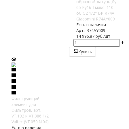
образный латунь Ду
65 Ру16 Тмакс=110
oC G2 1/2" ВР R74A
Giacomini R74AY009
Есть в наличии
Арт.: R74AY009
14 996.87
руб.
/шт
Купить
Фильтрующий
элемент для
фильтров, арт.
VT.192 и VT.386 1/2
Valtec (VT.050.N.04)
Есть в наличии