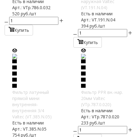
Есть в наличии
наружная Valtec
Арт.: VTp.786.0.032
(VT.191.N.04)
520
руб.
/шт
Есть в наличии
Арт.: VT.191.N.04
394
руб.
/шт
Купить
Купить
Фильтр латунный
Фильтр PPR вн.-нар.
прямой мини
20мм Valtec
внутренняя-
(VTp.787.0.020)
внутренняя 3/4
Есть в наличии
Valtec (VT.385.N.05)
Арт.: VTp.787.0.020
Есть в наличии
233
руб.
/шт
Арт.: VT.385.N.05
754
руб.
/шт