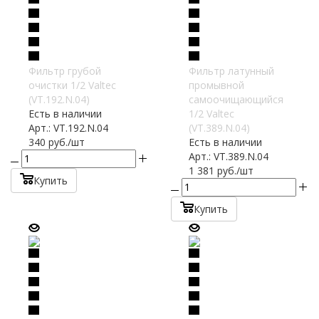
Фильтр грубой
Фильтр латунный
очистки 1/2 Valtec
промывной
(VT.192.N.04)
самоочищающийся
Есть в наличии
1/2 Valtec
Арт.: VT.192.N.04
(VT.389.N.04)
340
руб.
/шт
Есть в наличии
Арт.: VT.389.N.04
1 381
руб.
/шт
Купить
Купить