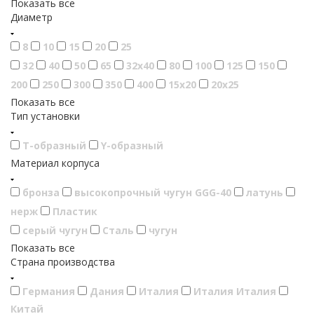
Показать все
Диаметр
8
10
15
20
25
32
40
50
65
32х40
80
100
125
150
200
250
300
350
400
15х20
20х25
Показать все
Тип установки
T-образный
Y-образный
Материал корпуса
бронза
высокопрочный чугун GGG-40
латунь
нерж
Пластик
серый чугун
Сталь
чугун
Показать все
Страна производства
Германия
Дания
Италия
Италия Италия
Китай