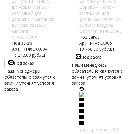
20 Ру10 ВР R146 C
25 Ру10 ВР R146 C
шаровым краном,
шаровым краном,
заглушкой для
заглушкой для
дренажа и клапаном
дренажа и клапаном
выпуска воздуха
выпуска воздуха
Giacomini
Giacomini R146CX005
R146CKX004
Под заказ
Под заказ
Арт.: R146CX005
Арт.: R146CKX004
19 768.90
руб.
/шт
16 213.88
руб.
/шт
Под заказ
Под заказ
Наши менеджеры
Наши менеджеры
обязательно свяжутся с
обязательно свяжутся с
вами и уточнят условия
вами и уточнят условия
заказа
заказа
Фильтр сетчатый Y-