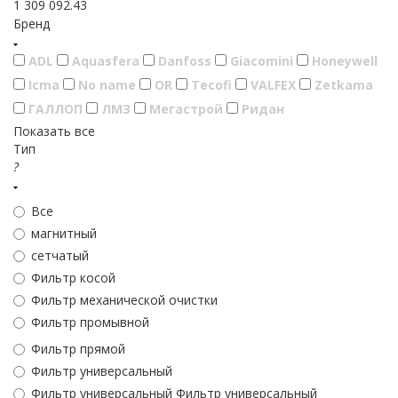
1 309 092.43
Бренд
ADL
Aquasfera
Danfoss
Giacomini
Honeywell
Icma
No name
OR
Tecofi
VALFEX
Zetkama
ГАЛЛОП
ЛМЗ
Мегастрой
Ридан
Показать все
Тип
?
Все
магнитный
сетчатый
Фильтр косой
Фильтр механической очистки
Фильтр промывной
Фильтр прямой
Фильтр универсальный
Фильтр универсальный Фильтр универсальный