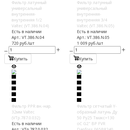
Фильтр латунный
Фильтр латунный
универсальный
универсальный
внутренняя-
внутренняя-
внутренняя 1/2
внутренняя 3/4
Valtec (VT.386.N.04)
Valtec (VT.386.N.05)
Есть в наличии
Есть в наличии
Арт.: VT.386.N.04
Арт.: VT.386.N.05
720
руб.
/шт
1 009
руб.
/шт
Купить
Купить
Фильтр PPR вн.-нар.
Фильтр сетчатый Y-
32мм Valtec
образный латунь Ду
(VTp.787.0.032)
50 Ру25 Тмакс=130
Есть в наличии
oC G2" ВР FVR
Арт.: VTp.787.0.032
Danfoss 065B8240