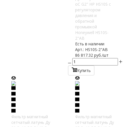
oC G2" НР HS10S с
регулятором
давления и
обратной
промывкой
Honeywell HS10S-
2"AB
Есть в наличии
Арт.: HS10S-2"AB
86 817.32
руб.
/шт
Купить
Фильтр магнитный
Фильтр магнитный
сетчатый латунь Ду
сетчатый латунь Ду