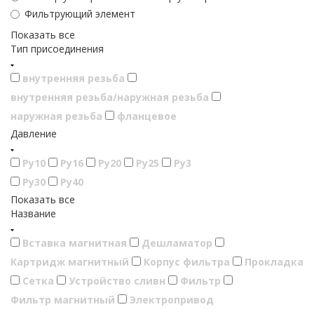
Фильтрующий элемент
Показать все
Тип присоединения
внутренняя резьба
внутренняя резьба/наружная резьба
наружная резьба
фланцевое
Давление
Ру10
Ру16
Ру20
Ру25
Ру3
Ру30
Ру40
Показать все
Название
Вставка магнитная
Дешламатор
Картридж магнитный
Корпус фильтра
Прокладка
Сетка
Устройство сливн
Фильтр
Фильтр магнитный
Электропривод