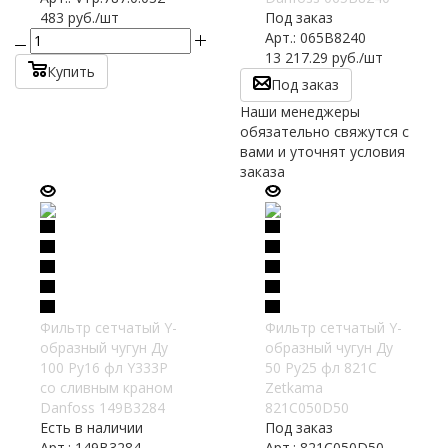
483
руб.
/шт
Под заказ
Арт.: 065B8240
13 217.29
руб.
/шт
Купить
Под заказ
Наши менеджеры
обязательно свяжутся с
вами и уточнят условия
заказа
Фильтр сетчатый Y-
Фильтр сетчатый Y-
образный чугун Ду
образный чугун Ду
100 Ру16 фл Y333P
50 Ру25 фл 821C
со сливным краном
Zetkama
Danfoss 149B3284
821C050D50
Есть в наличии
Под заказ
Арт.: 149B3284
Арт.: 821C050D50