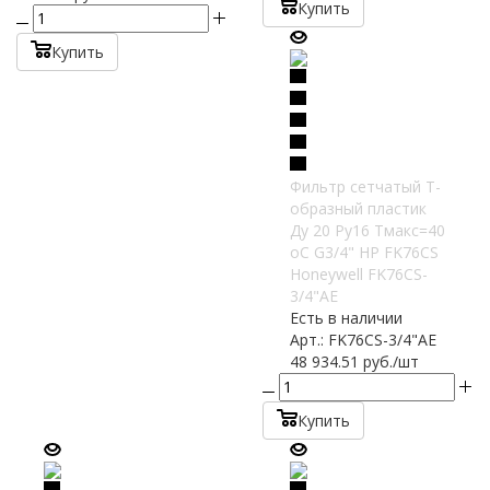
Купить
Купить
Фильтр сетчатый T-
образный пластик
Ду 20 Ру16 Тмакс=40
oC G3/4" НР FK76CS
Honeywell FK76CS-
3/4"AE
Есть в наличии
Арт.: FK76CS-3/4"AE
48 934.51
руб.
/шт
Купить