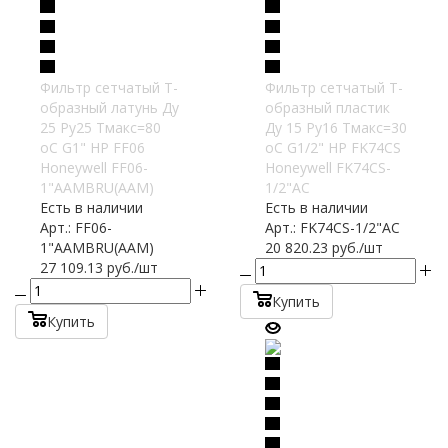
Фильтр сетчатый T-
Фильтр сетчатый T-
образный латунь Ду
образный пластик
25 Ру25 Тмакс=80
Ду 15 Ру16 Тмакс=30
oC G1" НР FF06
oC G1/2" НР FK74CS
Honeywell FF06-
Honeywell FK74CS-
1"AAMBRU(AAM)
1/2"AC
Есть в наличии
Есть в наличии
Арт.: FF06-
Арт.: FK74CS-1/2"AC
1"AAMBRU(AAM)
20 820.23
руб.
/шт
27 109.13
руб.
/шт
Купить
Купить