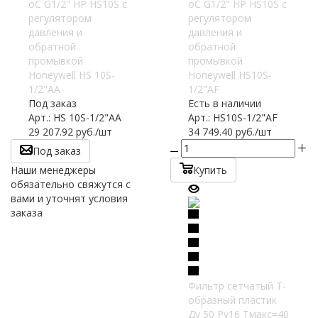
oC G1/2" НР HS10S с
oC G1/2" НР HS10S с
регулятором
регулятором
давления и
давления и
обратной
обратной
промывкой
промывкой
Honeywell HS 10S-
Honeywell HS10S-
1/2"AA
1/2"AF
Под заказ
Есть в наличии
Арт.: HS 10S-1/2"AA
Арт.: HS10S-1/2"AF
29 207.92
руб.
/шт
34 749.40
руб.
/шт
Под заказ
Наши менеджеры
Купить
обязательно свяжутся с
вами и уточнят условия
заказа
Фильтр сетчатый T-
образный пластик
Ду 50 Ру16 Тмакс=40