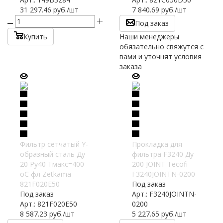
31 297.46
руб.
/шт
7 840.69
руб.
/шт
Под заказ
Купить
Наши менеджеры
обязательно свяжутся с
вами и уточнят условия
заказа
Фильтр сетчатый Y-
Прокладка для
образный сталь Ду
фильтра F3240 Ду
20 Ру40 Тмакс=400
200 JOINT Tecofi
oC фл Zetkama
F3240JOINTN-0200
821F020E50
Под заказ
Под заказ
Арт.: F3240JOINTN-
Арт.: 821F020E50
0200
8 587.23
руб.
/шт
5 227.65
руб.
/шт