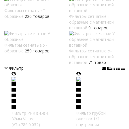
Фильтры сетчатые Т-
образные
226 товаров
Фильтры сетчатые Т-
образные с магнитной
вставкой
9 товаров
Фильтры сетчатые У-
образные
259 товаров
Фильтры сетчатые У-
образные с магнитной
вставкой
71 товар
Фильтр
Фильтр PPR вн.-вн.
Фильтр грубой
32мм Valtec
очистки 1/2
(VTp.786.0.032)
внутренняя-