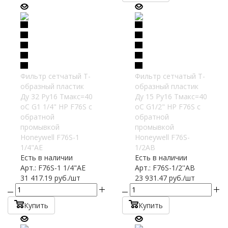
Фильтр сетчатый T-
Фильтр сетчатый T-
образный пластик
образный пластик
Ду 32 Ру16 Тмакс=40
Ду 15 Ру16 Тмакс=40
oC G1 1/4" НР F76S с
oC G1/2" НР F76S с
обратной
обратной
промывкой
промывкой
Honeywell F76S-1
Honeywell F76S-
1/4"AE
1/2AB
Есть в наличии
Есть в наличии
Арт.: F76S-1 1/4"AE
Арт.: F76S-1/2''AB
31 417.19
руб.
/шт
23 931.47
руб.
/шт
Купить
Купить