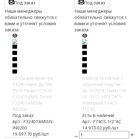
Под заказ
Под заказ
Наши менеджеры
Наши менеджеры
обязательно свяжутся с
обязательно свяжутся с
вами и уточнят условия
вами и уточнят условия
заказа
заказа
Сетка для фильтра
Фильтр сетчатый T-
F3240 нерж Ду 200
образный пластик
Ру16 Тмакс=170 oC
Ду 15 Ру16 Тмакс=30
F3240TAMIS Tecofi
oC G1/2" НР F74CS
F3240TAMISN-
Honeywell F74CS-
IN0200
1/2"AC
Под заказ
Есть в наличии
Арт.: F3240TAMISN-
Арт.: F74CS-1/2"AC
IN0200
14 973.02
руб.
/шт
19 097.70
руб.
/шт