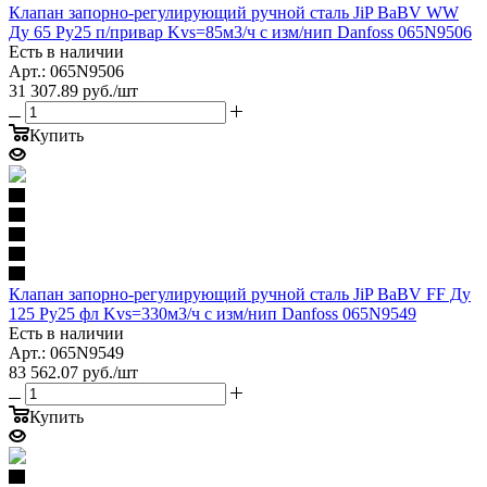
Клапан запорно-регулирующий ручной сталь JiP BaBV WW
Ду 65 Ру25 п/привар Kvs=85м3/ч с изм/нип Danfoss 065N9506
Есть в наличии
Арт.: 065N9506
31 307.89
руб.
/шт
Купить
Клапан запорно-регулирующий ручной сталь JiP BaBV FF Ду
125 Ру25 фл Kvs=330м3/ч с изм/нип Danfoss 065N9549
Есть в наличии
Арт.: 065N9549
83 562.07
руб.
/шт
Купить