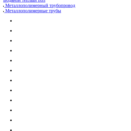
Водяной теплый пол
Металлополимерный трубопровод
Металлополимерные трубы