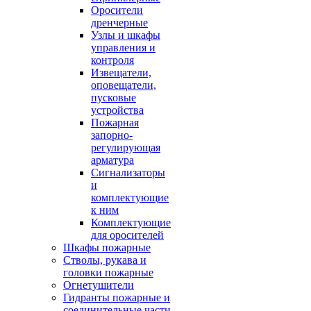
Оросители
дренчерные
Узлы и шкафы
управления и
контроля
Извещатели,
оповещатели,
пусковые
устройства
Пожарная
запорно-
регулирующая
арматура
Сигнализаторы
и
комплектующие
к ним
Комплектующие
для оросителей
Шкафы пожарные
Стволы, рукава и
головки пожарные
Огнетушители
Гидранты пожарные и
соединительные части