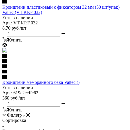
Кронштейн пластиковый c фиксатором 32 мм (50 шт/упак)
Valtec (VT.KP.F.032)
Есть в наличии
Арт.: VT.KP.F.032
8.70
руб.
/шт
Купить
Кронштейн мембранного бака Valtec ()
Есть в наличии
Арт.: 619c2ecffc62
360
руб.
/шт
Купить
Фильтр
Сортировка