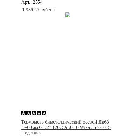
Арт.: 2554
1 989.55
руб.
/шт
Термометр биметаллический осевой Дк63
L=60мм G1/2" 120С A50.10 Wika 36761015
Под заказ