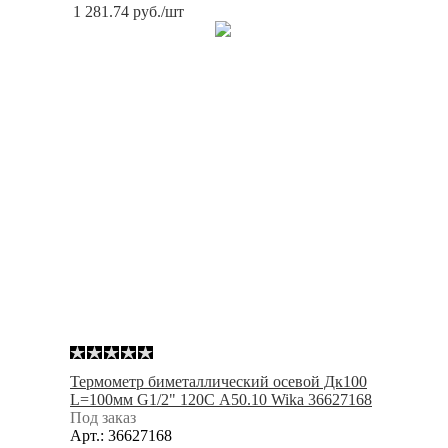
1 281.74
руб.
/шт
Термометр биметаллический осевой Дк100
L=100мм G1/2" 120С A50.10 Wika 36627168
Под заказ
Арт.: 36627168