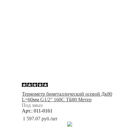
Термометр биметаллический осевой Дк80
L=60мм G1/2" 160С ТБ80 Метер
Под заказ
Арт.: 011-0161
1 597.07
руб.
/шт