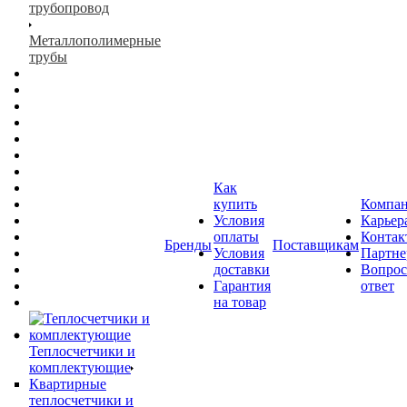
трубопровод
Металлополимерные
трубы
Как
купить
Компа
Условия
Карьер
оплаты
Контак
Бренды
Поставщикам
Условия
Партн
доставки
Вопрос
Гарантия
ответ
на товар
Теплосчетчики и
комплектующие
Квартирные
теплосчетчики и