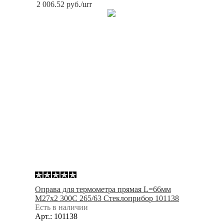
2 006.52
руб.
/шт
Оправа для термометра прямая L=66мм
M27x2 300С 265/63 Стеклоприбор 101138
Есть в наличии
Арт.: 101138