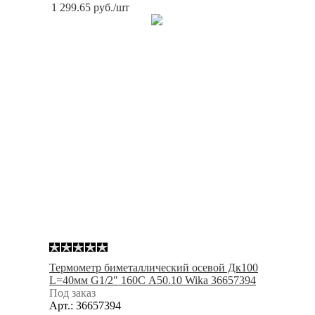
1 299.65
руб.
/шт
Термометр биметаллический осевой Дк100
L=40мм G1/2" 160С A50.10 Wika 36657394
Под заказ
Арт.: 36657394