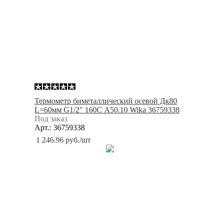
Термометр биметаллический осевой Дк80
L=60мм G1/2" 160С A50.10 Wika 36759338
Под заказ
Арт.: 36759338
1 246.96
руб.
/шт