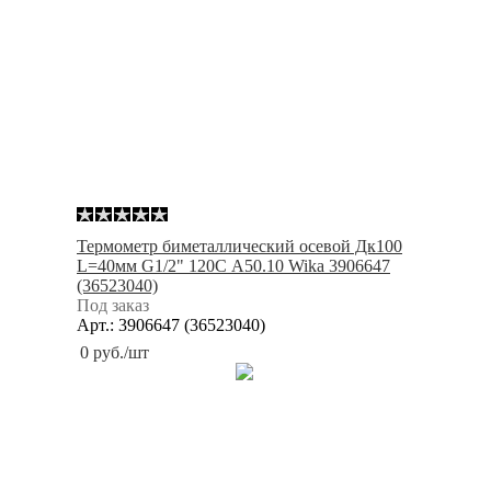
Термометр биметаллический осевой Дк100
L=40мм G1/2" 120С A50.10 Wika 3906647
(36523040)
Под заказ
Арт.: 3906647 (36523040)
0
руб.
/шт