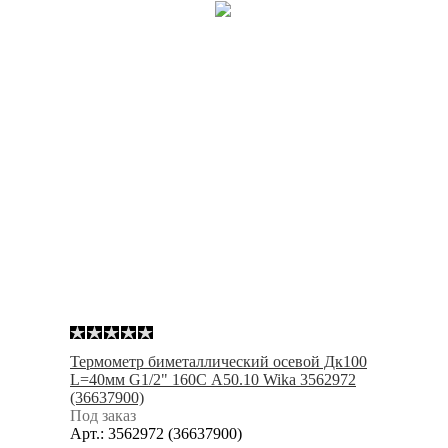
Термометр биметаллический осевой Дк100
L=40мм G1/2" 160С A50.10 Wika 3562972
(36637900)
Под заказ
Арт.: 3562972 (36637900)