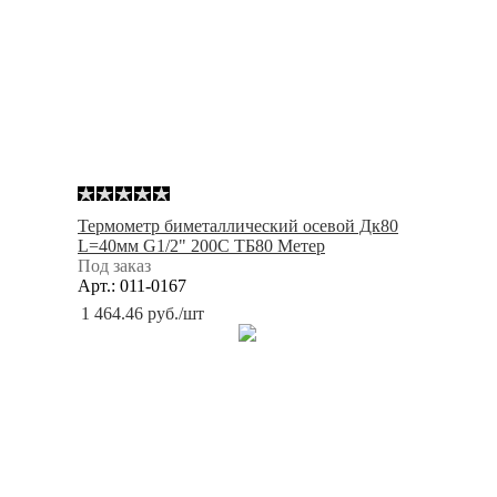
Термометр биметаллический осевой Дк80
L=40мм G1/2" 200С ТБ80 Метер
Под заказ
Арт.: 011-0167
1 464.46
руб.
/шт