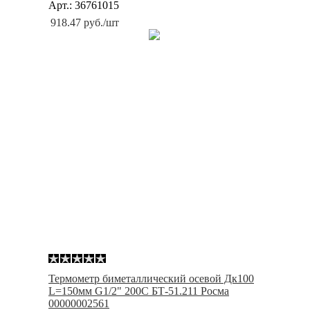
Арт.: 36761015
918.47
руб.
/шт
Термометр биметаллический осевой Дк100
L=150мм G1/2" 200С БТ-51.211 Росма
00000002561