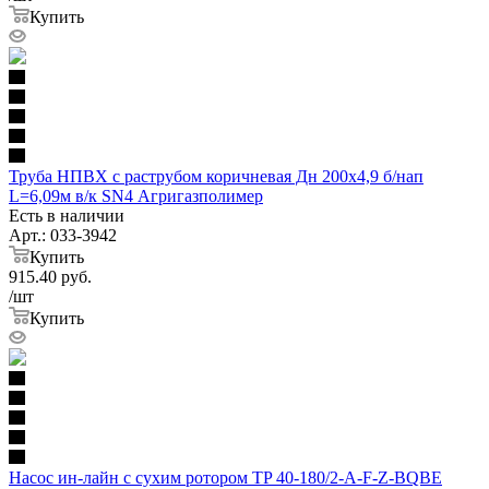
Купить
Труба НПВХ с раструбом коричневая Дн 200х4,9 б/нап
L=6,09м в/к SN4 Агригазполимер
Есть в наличии
Арт.: 033-3942
Купить
915.40
руб.
/шт
Купить
Насос ин-лайн с сухим ротором TP 40-180/2-A-F-Z-BQBE