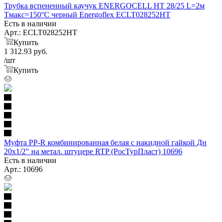
Трубка вспененный каучук ENERGOCELL HT 28/25 L=2м
Тмакс=150°C черный Energoflex ECLT028252HT
Есть в наличии
Арт.: ECLT028252HT
Купить
1 312.93
руб.
/шт
Купить
Муфта PP-R комбинированная белая с накидной гайкой Дн
20х1/2" на метал. штуцере RTP (РосТурПласт) 10696
Есть в наличии
Арт.: 10696