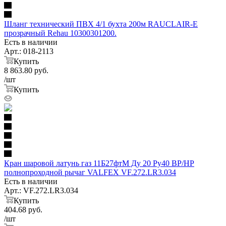
Шланг технический ПВХ 4/1 бухта 200м RAUCLAIR-E
прозрачный Rehau 10300301200.
Есть в наличии
Арт.: 018-2113
Купить
8 863.80
руб.
/шт
Купить
Кран шаровой латунь газ 11Б27фтМ Ду 20 Ру40 ВР/НР
полнопроходной рычаг VALFEX VF.272.LR3.034
Есть в наличии
Арт.: VF.272.LR3.034
Купить
404.68
руб.
/шт