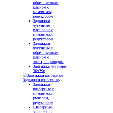
обрезиненным
клином с
маховиком,
редуктором
Задвижки
чугунные
клиновые с
маховиком,
редуктором
Задвижки
чугунные с
обрезиненным
клином с
электроприводом
Задвижка чугунная
30ч39р
Задвижки шиберные
Задвижки
шиберные с
маховиком,
рычагом,
редуктором
Шиберные
задвижки с