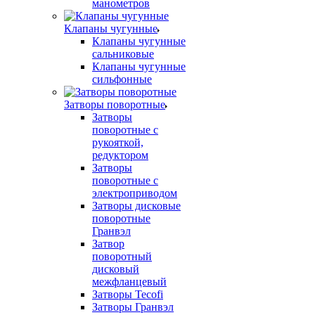
манометров
Клапаны чугунные
Клапаны чугунные
сальниковые
Клапаны чугунные
сильфонные
Затворы поворотные
Затворы
поворотные с
рукояткой,
редуктором
Затворы
поворотные с
электроприводом
Затворы дисковые
поворотные
Гранвэл
Затвор
поворотный
дисковый
межфланцевый
Затворы Tecofi
Затворы Гранвэл