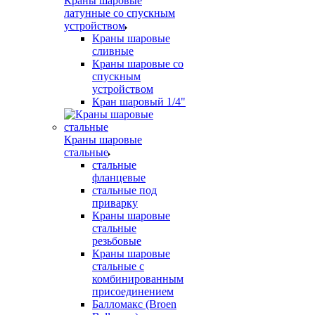
Краны шаровые
латунные со спускным
устройством
Краны шаровые
сливные
Краны шаровые со
спускным
устройством
Кран шаровый 1/4"
Краны шаровые
стальные
стальные
фланцевые
стальные под
приварку
Краны шаровые
стальные
резьбовые
Краны шаровые
стальные с
комбинированным
присоединением
Балломакс (Broen