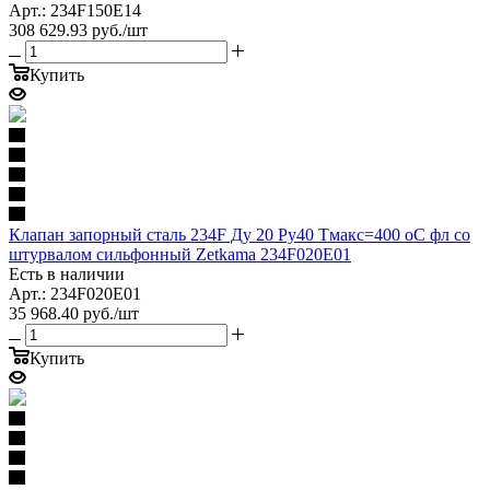
Арт.: 234F150E14
308 629.93
руб.
/шт
Купить
Клапан запорный сталь 234F Ду 20 Ру40 Тмакс=400 оС фл со
штурвалом сильфонный Zetkama 234F020E01
Есть в наличии
Арт.: 234F020E01
35 968.40
руб.
/шт
Купить