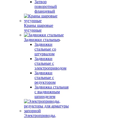
Затвор
поворотный
фланцевый
Краны шаровые
чугунные
Задвижки стальные
Задвижки
стальные со
штурвалом
Задвижки
стальные с
электроприводом
Задвижки
стальные c
редуктором
Задвижка стальная
с выдвижным
шпинделем
Электроприводы,