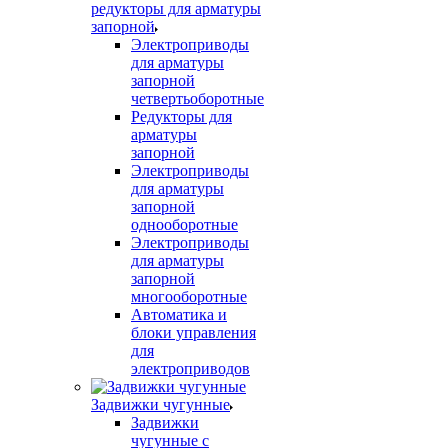
редукторы для арматуры
запорной
Электроприводы
для арматуры
запорной
четвертьоборотные
Редукторы для
арматуры
запорной
Электроприводы
для арматуры
запорной
однооборотные
Электроприводы
для арматуры
запорной
многооборотные
Автоматика и
блоки управления
для
электроприводов
Задвижки чугунные
Задвижки
чугунные с