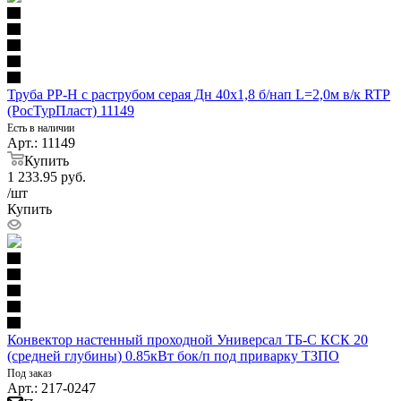
Труба PP-H с раструбом серая Дн 40х1,8 б/нап L=2,0м в/к RTP
(РосТурПласт) 11149
Есть в наличии
Арт.: 11149
Купить
1 233.95
руб.
/шт
Купить
Конвектор настенный проходной Универсал ТБ-С КСК 20
(средней глубины) 0.85кВт бок/п под приварку ТЗПО
Под заказ
Арт.: 217-0247