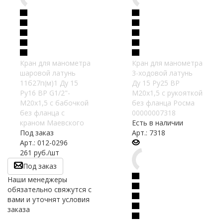
Кран для манометра
Кран для манометра
шаровой латунь
3-ходовой латунь
11б27п(м)1 Ду 15
Ду 15 Ру25 ВР
Ру16 ВР G1/2"-
М20х1,5 с рукояткой
М20х1,5 с бабочкой
без фланца Росма
без фланца с
00000007318
краном Маевского
Есть в наличии
Под заказ
Арт.: 7318
Арт.: 012-0296
261
руб.
/шт
Под заказ
Наши менеджеры
обязательно свяжутся с
вами и уточнят условия
заказа