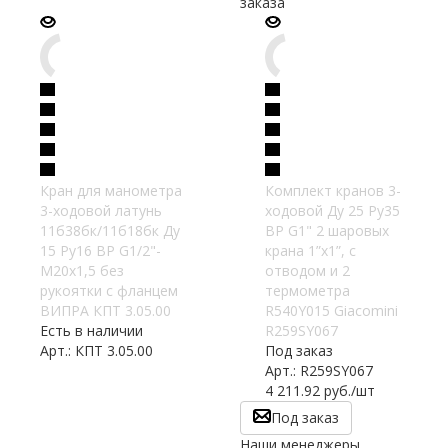
заказа
Кран для манометра
Комплект кранов 3-
3-ходовой латунь
ходовой Ду 25 Ру35
11б38бк/11б18бк Ду
ВР G1" 2 шаровых
15 Ру16 ВР G1/2"-
крана 1”х1”, с
М20х1,5 без
отводом и 2
рукоятки с фланцем
термометра
ВИПРА КПТ 3.05.00
R540Y015 Giacomini
Есть в наличии
R259SY067
Арт.: КПТ 3.05.00
Под заказ
Арт.: R259SY067
4 211.92
руб.
/шт
Под заказ
Наши менеджеры