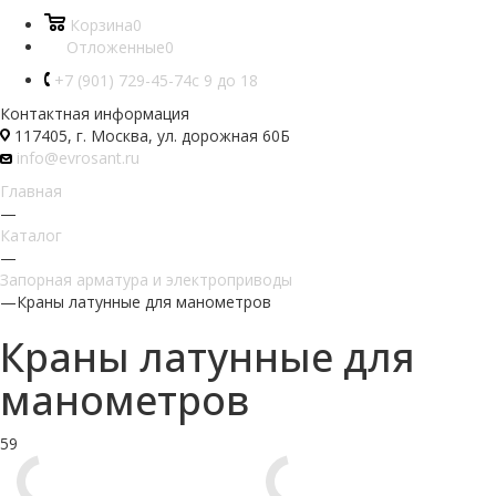
Корзина
0
Отложенные
0
+7 (901) 729-45-74
c 9 до 18
Контактная информация
117405, г. Москва, ул. дорожная 60Б
info@evrosant.ru
Главная
—
Каталог
—
Запорная арматура и электроприводы
—
Краны латунные для манометров
Краны латунные для
манометров
59