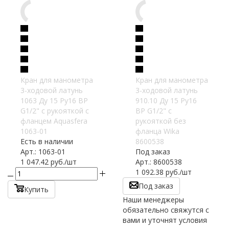
Кран для манометра
Кран для манометра
3-ходовой латунь
3-ходовой латунь
1063 Ду 15 Ру16 ВР
910.10 Ду 15 Ру16
G1/2" с рукояткой с
ВР G1/2" с
фланцем Aquasfera
рукояткой без
1063-01
фланца Wika
Есть в наличии
8600538
Арт.: 1063-01
Под заказ
1 047.42
руб.
/шт
Арт.: 8600538
1 092.38
руб.
/шт
Под заказ
Купить
Наши менеджеры
обязательно свяжутся с
вами и уточнят условия