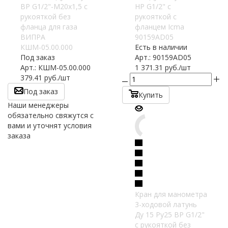
ВР G1/2"-М20х1,5 с
НР G1/2" с
рукояткой без
рукояткой с
фланца для газа
фланцем Icma
ВИПРА
90159AD05
КШМ-05.00.000
Есть в наличии
Под заказ
Арт.: 90159AD05
Арт.: КШМ-05.00.000
1 371.31
руб.
/шт
379.41
руб.
/шт
Под заказ
Купить
Наши менеджеры
обязательно свяжутся с
вами и уточнят условия
заказа
Кран для манометра
3-ходовой латунь
Ду 15 Ру25 ВР G1/2"
с рукояткой без