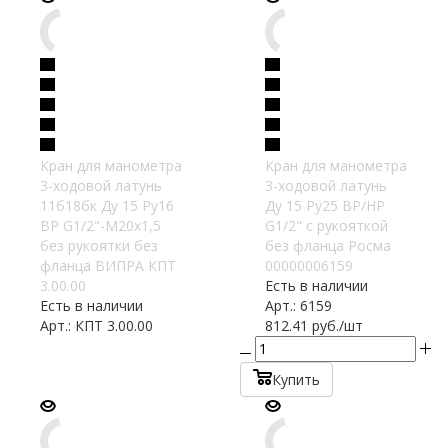
Кран для манометра
Кран для манометра
3-ходовой латунь
3-ходовой латунь
11б18бк Ду 15 Ру16
Ду 15 Ру25 ВР/НР
ВР G1/2"-М20х1,5
G1/2" с рукояткой
без рукоятки без
без фланца Росма
фланца ВИПРА КПТ
00000006159
3.00.00
Есть в наличии
Есть в наличии
Арт.: 6159
Арт.: КПТ 3.00.00
812.41
руб.
/шт
Купить