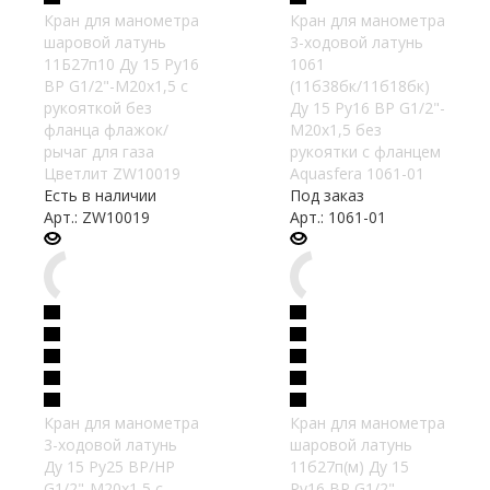
Кран для манометра
Кран для манометра
шаровой латунь
3-ходовой латунь
11Б27п10 Ду 15 Ру16
1061
ВР G1/2"-М20х1,5 с
(11б38бк/11б18бк)
рукояткой без
Ду 15 Ру16 ВР G1/2"-
фланца флажок/
М20х1,5 без
рычаг для газа
рукоятки с фланцем
Цветлит ZW10019
Aquasfera 1061-01
Есть в наличии
Под заказ
Арт.: ZW10019
Арт.: 1061-01
Кран для манометра
Кран для манометра
3-ходовой латунь
шаровой латунь
Ду 15 Ру25 ВР/НР
11б27п(м) Ду 15
G1/2"-М20х1,5 с
Ру16 ВР G1/2"-