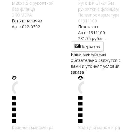
М20х1,5 с рукояткой
Ру16 ВР G1/2" без
без фланца
рукоятки с фланцем
ЭКОМЕРА
Пензапромарматура
Есть в наличии
01311100
Арт.: 012-0302
Под заказ
Арт.: 1311100
231.75
руб.
/шт
Под заказ
Наши менеджеры
обязательно свяжутся с
вами и уточнят условия
заказа
Кран для манометра
Кран для манометра