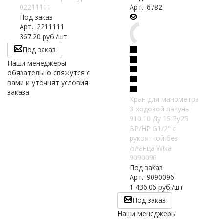
02211111
Арт.: 6782
Под заказ
Арт.: 2211111
367.20
руб.
/шт
Под заказ
Наши менеджеры
обязательно свяжутся с
вами и уточнят условия
заказа
Кран для манометра
3-ходовой латунь
910.10 Ду 15 Ру25
ВР/НР G1/2" с
рукояткой без
фланца Wika
9090096
Под заказ
Арт.: 9090096
1 436.06
руб.
/шт
Под заказ
Наши менеджеры