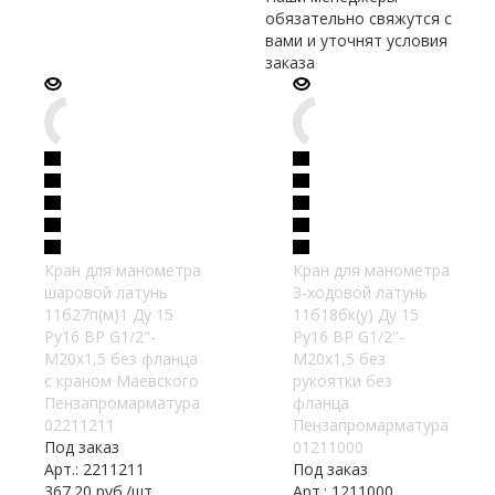
обязательно свяжутся с
вами и уточнят условия
заказа
Кран для манометра
Кран для манометра
шаровой латунь
3-ходовой латунь
11б27п(м)1 Ду 15
11б18бк(у) Ду 15
Ру16 ВР G1/2"-
Ру16 ВР G1/2"-
М20х1,5 без фланца
М20х1,5 без
с краном Маевского
рукоятки без
Пензапромарматура
фланца
02211211
Пензапромарматура
Под заказ
01211000
Арт.: 2211211
Под заказ
367.20
руб.
/шт
Арт.: 1211000