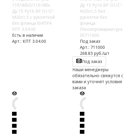
11б18бк5/11б18бк
Ду 15 Ру16 ВР G1/2"-
Ду 15 Ру16 ВР G1/2"-
М20х1,5 без
М20х1,5 с рукояткой
рукоятки без
без фланца ВИПРА
фланца
КПТ 3.04.00
Пензапромарматура
Есть в наличии
00711000
Арт.: КПТ 3.04.00
Под заказ
Арт.: 711000
268.83
руб.
/шт
Под заказ
Наши менеджеры
обязательно свяжутся с
вами и уточнят условия
заказа