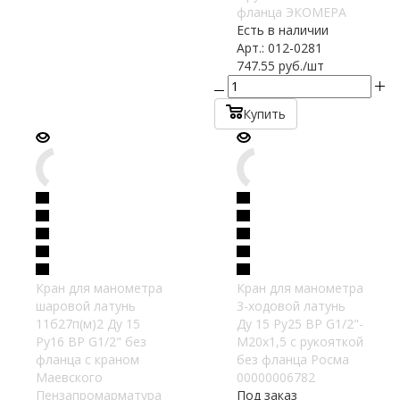
фланца ЭКОМЕРА
Есть в наличии
Арт.: 012-0281
747.55
руб.
/шт
Купить
Кран для манометра
Кран для манометра
шаровой латунь
3-ходовой латунь
11б27п(м)2 Ду 15
Ду 15 Ру25 ВР G1/2"-
Ру16 ВР G1/2" без
М20х1,5 с рукояткой
фланца с краном
без фланца Росма
Маевского
00000006782
Пензапромарматура
Под заказ