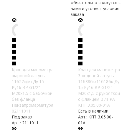
обязательно свяжутся с
вами и уточнят условия
заказа
Кран для манометра
Кран для манометра
шаровой латунь
3-ходовой латунь
11б27п(м) Ду 15
11б38бк/11б18бк Ду
Ру16 ВР G1/2"-
15 Ру16 ВР G1/2"-
М20х1,5 с бабочкой
М20х1,5 с рукояткой
без фланца
с фланцем ВИПРА
Пензапромарматура
КПТ 3.05.00-01А
02111011
Есть в наличии
Под заказ
Арт.: КПТ 3.05.00-
Арт.: 2111011
01А