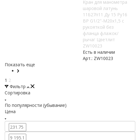
Кран для манометра
шаровой латунь
11Б27п11 Ду 15 Ру16
ВР G1/2"-М20х1,5 с
рукояткой без
фланца флажок/
рычаг Цветлит
ZW10023
Есть в наличии
Арт.: ZW10023
Показать еще
1
2
Фильтр
Сортировка
По популярности (убывание)
Цена