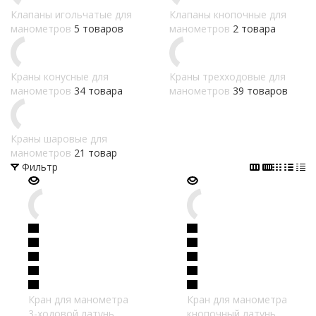
Клапаны игольчатые для
Клапаны кнопочные для
манометров
5 товаров
манометров
2 товара
Краны конусные для
Краны трехходовые для
манометров
34 товара
манометров
39 товаров
Краны шаровые для
манометров
21 товар
Фильтр
Кран для манометра
Кран для манометра
3-ходовой латунь
кнопочный латунь