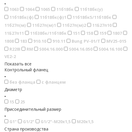
1063
1064
1065
11б18бк
11б18бк(у)
11б18бк(ф)
11б18бк(ф)1
11б18бк5/11б18бк
11б27п(м)
11б27п(м)1
11б27п(м)2
11Б27п10
11Б27п11
11б38бк/11б18бк
151
158
159
1807
1808
183
910.10
910.11
Bung PV-01/T
MV25-015
R228I
RM
S004.16.000
S004.16.050
S004.16.100
VE2-2
Показать все
Контрольный фланец
без фланца
с фланцем
Диаметр
15
25
Присоединительный размер
G1"
G1/2"
G1/2"-М20х1,5
М20х1,5
Страна производства