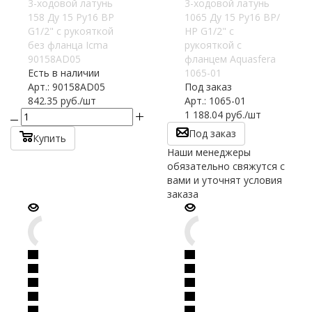
3-ходовой латунь
3-ходовой латунь
158 Ду 15 Ру16 ВР
1065 Ду 15 Ру16 ВР/
G1/2" с рукояткой
НР G1/2" с
без фланца Icma
рукояткой с
90158AD05
фланцем Aquasfera
Есть в наличии
1065-01
Арт.: 90158AD05
Под заказ
842.35
руб.
/шт
Арт.: 1065-01
1 188.04
руб.
/шт
Под заказ
Купить
Наши менеджеры
обязательно свяжутся с
вами и уточнят условия
заказа