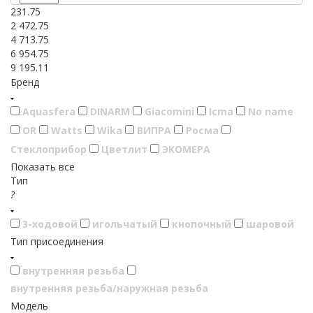
231.75
2 472.75
4 713.75
6 954.75
9 195.11
Бренд
Aquasfera
DINARM
Giacomini
Icma
No name
OR
Watts
Wika
ВИПРА
Росма
Стеклоприбор
Цветлит
ЭКОМЕРА
Показать все
Тип
?
3-ходовой
игольчатый
кнопочный
шаровой
Тип присоединения
внутренняя резьба
внутренняя резьба/наружная резьба
Модель