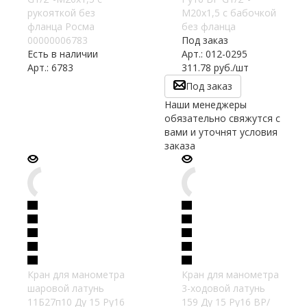
рукояткой без
М20х1,5 с бабочкой
фланца Росма
без фланца
00000006783
Под заказ
Есть в наличии
Арт.: 012-0295
Арт.: 6783
311.78
руб.
/шт
Под заказ
Наши менеджеры
обязательно свяжутся с
вами и уточнят условия
заказа
Кран для манометра
Кран для манометра
шаровой латунь
3-ходовой латунь
11Б27п10 Ду 15 Ру16
159 Ду 15 Ру16 ВР/