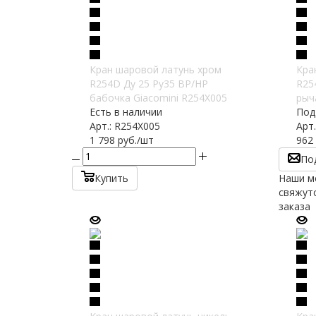
Кран шаровой латунь хром
Кра
R254D Ду 25 Ру35 ВР/НР
R25
бабочка Giacomini R254X005
рыч
Есть в наличии
Под
Арт.: R254X005
Арт
1 798
руб.
/шт
962
По
Купить
Наши м
свяжутс
заказа