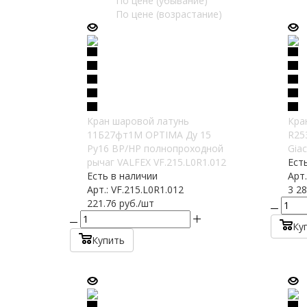
По цене (убывание)
По цене (возрастание)
Кран шаровой латунь
Кра
11Б27фт1М OPTIMA Ду 15
R25
Ру16 ВР/НР полнопроходной
Gia
рычаг VALFEX VF.215.L0R1.012
Ест
Есть в наличии
Арт
Арт.: VF.215.L0R1.012
3 28
221.76
руб.
/шт
Ку
Купить