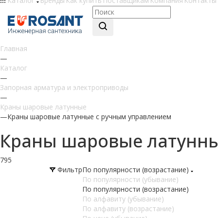
Каталог
Бренды
Как купить
Поставщикам
Компания
Контакты
Главная
—
Каталог
—
Запорная арматура и электроприводы
—
Краны шаровые латунные
—
Краны шаровые латунные с ручным управлением
Краны шаровые латунны
795
Фильтр
По популярности (возрастание)
По популярности (убывание)
По популярности (возрастание)
По алфавиту (убывание)
По алфавиту (возрастание)