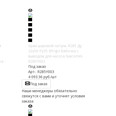
м
Кран шаровой латунь R285 Ду
32х50 Ру35 ВР/фл бабочка с
выводом для насоса Giacomini
ка
R285Y003
Под заказ
Арт.: R285Y003
4 093.36
руб.
/шт
Под заказ
Наши менеджеры обязательно
свяжутся с вами и уточнят условия
заказа