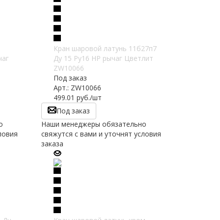
Кран шаровой латунь 11б27п7
чаг
Ду 15 Ру16 НР рычаг Цветлит
ZW10066
Под заказ
Арт.: ZW10066
499.01
руб.
/шт
Под заказ
о
Наши менеджеры обязательно
ловия
свяжутся с вами и уточнят условия
заказа