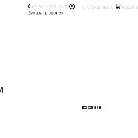
+7 (901) 729-45-74
Отложенные
0
Корзин
Заказать звонок
м