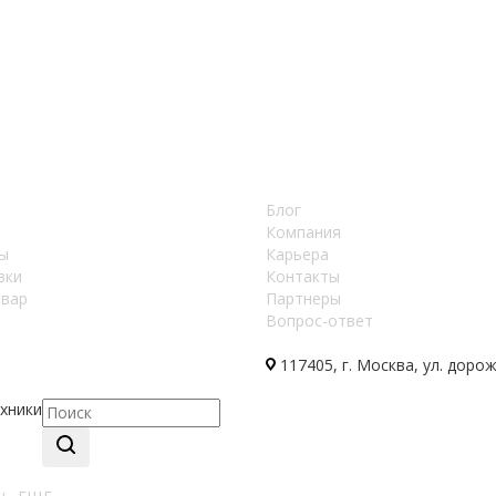
Блог
Компания
ы
Карьера
вки
Контакты
овар
Партнеры
Вопрос-ответ
117405, г. Москва, ул. доро
хники