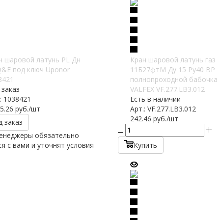
н шаровой латунь PL Дн
Кран шаровой латунь газ
Q&E под ключ Uponor
11Б27фтМ Ду 15 Ру40 ВР
8421
полнопроходной бабочка
 заказ
VALFEX VF.277.LB3.012
: 1038421
Есть в наличии
5.26
руб.
/шт
Арт.: VF.277.LB3.012
242.46
руб.
/шт
д заказ
енеджеры обязательно
я с вами и уточнят условия
Купить