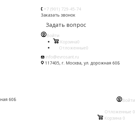
+7 (901) 729-45-74
Заказать звонок
Задать вопрос
Войти
Корзина
0
Отложенные
0
info@evrosant.ru
117405, г. Москва, ул. дорожная 60Б
жная 60Б
Войти
Отложенные
0
Корзина
0