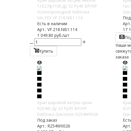
Кран шаровой латунь никель
Кра
11Б27фт1М Ду 32 Ру40 ВР/НР
газ
полнопроходной бабочка
Gia
VALFEX VF.218.NB1.114
Под
Есть в наличии
Арт
Арт.: VF.218.NB1.114
17 1
1 049.80
руб.
/шт
По
Наши м
Купить
свяжутс
заказа
Кран шаровой латунь хром
Кра
R254W Ду 32 Ру35 ВР/НР
R25
бабочка Giacomini R254WX026
Gia
Под заказ
Ест
Арт.: R254WX026
Арт