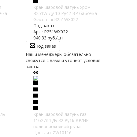
м
Кран шаровой латунь хром
чка
R251W Ду 10 Ру42 ВР бабочка
Giacomini R251WX022
Под заказ
Арт.: R251WX022
940.33
руб.
/шт
Под заказ
Наши менеджеры обязательно
свяжутся с вами и уточнят условия
заказа
ель
Кран шаровой латунь газ
11б27п4 Ду 32 Ру16 ВР/НР
полнопроходной рычаг
Цветлит ZW10116