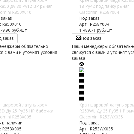
н шаровой латунь хром
Кран шаровой медь R258D
 R850 Ду 80 Ру12 ВР рычаг
18 Ру42 под пайку рычаг
comini R850X010
Giacomini R258Y004
 заказ
Под заказ
.: R850X010
Арт.: R258Y004
79.90
руб.
/шт
1 489.71
руб.
/шт
д заказ
Под заказ
енеджеры обязательно
Наши менеджеры обязательн
я с вами и уточнят условия
свяжутся с вами и уточнят ус
заказа
н шаровой латунь хром
Кран шаровой латунь хро
3D Ду 25 Ру35 НР бабочка
R253WL Ду 25 Ру35 НР рыч
comini R253X005
Giacomini R253WX035
ь в наличии
Под заказ
.: R253X005
Арт.: R253WX035