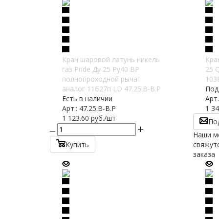
Кран шаровой латунь никель
Кра
газ Pride Ду 25 Ру40 ВР
25 
полнопроходной рычаг
103
аналог 11б27п LD 47.25.В-В.Р
Под
Есть в наличии
Арт.
Арт.: 47.25.В-В.Р
1 34
1 123.60
руб.
/шт
По
Наши м
Купить
свяжутс
заказа