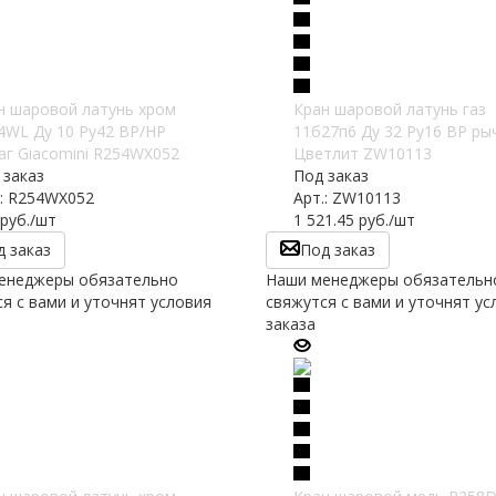
н шаровой латунь хром
Кран шаровой латунь газ
4WL Ду 10 Ру42 ВР/НР
11б27п6 Ду 32 Ру16 ВР ры
аг Giacomini R254WX052
Цветлит ZW10113
 заказ
Под заказ
.: R254WX052
Арт.: ZW10113
руб.
/шт
1 521.45
руб.
/шт
д заказ
Под заказ
енеджеры обязательно
Наши менеджеры обязательн
я с вами и уточнят условия
свяжутся с вами и уточнят ус
заказа