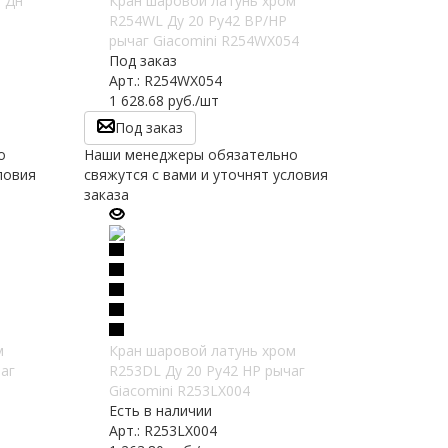
 Дн
Кран шаровой латунь хром
R254WL Ду 20 Ру42 ВР/НР
рычаг Giacomini R254WX054
Под заказ
Арт.: R254WX054
1 628.68
руб.
/шт
Под заказ
о
Наши менеджеры обязательно
ловия
свяжутся с вами и уточнят условия
заказа
м
Кран шаровой латунь хром
аг
R253DL Ду 20 Ру42 НР рычаг
Giacomini R253LX004
Есть в наличии
Арт.: R253LX004