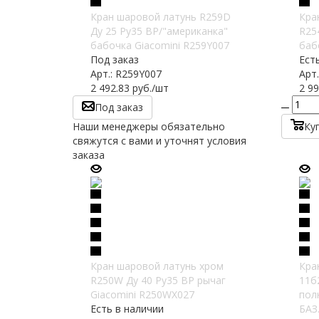
Кран шаровой латунь R259D
Кра
Ду 25 Ру35 ВР/"американка"
R25
бабочка Giacomini R259Y007
баб
Под заказ
Ест
Арт.: R259Y007
Арт
2 492.83
руб.
/шт
2 99
Под заказ
Наши менеджеры обязательно
Ку
свяжутся с вами и уточнят условия
заказа
Кран шаровой латунь хром
Кра
R250W Ду 40 Ру35 ВР рычаг
11б
Giacomini R250WX027
пол
Есть в наличии
БАЗ.