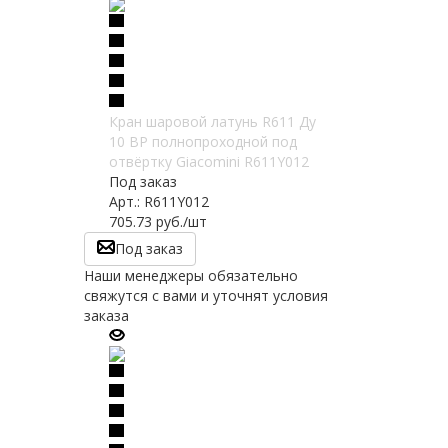
Кран шаровой латунь R611 Ду
10 ВР полнопроходной под
отвёртку Giacomini R611Y012
Под заказ
Арт.: R611Y012
705.73
руб.
/шт
Под заказ
Наши менеджеры обязательно
свяжутся с вами и уточнят условия
заказа