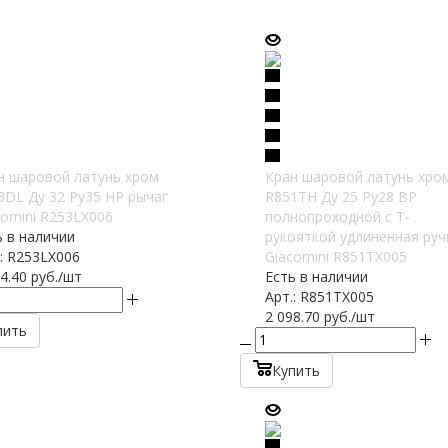
н шаровой латунь хром
Кран шаровой латунь хро
3DL Ду 32 Ру35 НР рычаг
R851TH Ду 25 Ру28 ВР
comini R253LX006
полнопроходной с Т-
ь в наличии
рукояткой удлиненная руч
.: R253LX006
Giacomini R851TX005
4.40
руб.
/шт
Есть в наличии
Арт.: R851TX005
2 098.70
руб.
/шт
пить
Купить