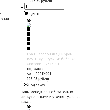
1 263.80
руб.
/шт
о
Купить
ловия
Кран шаровой латунь хром
R251D Ду 8 Ру42 ВР бабочка
Giacomini R251X001
Под заказ
Арт.: R251X001
598.23
руб.
/шт
Под заказ
Наши менеджеры обязательно
свяжутся с вами и уточнят условия
заказа