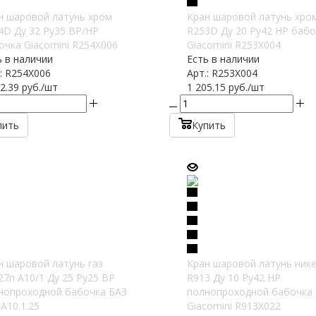
н шаровой латунь хром
Кран шаровой латунь хро
4D Ду 32 Ру35 ВР/НР
R253D Ду 20 Ру42 НР бабо
очка Giacomini R254X006
Giacomini R253X004
ь в наличии
Есть в наличии
.: R254X006
Арт.: R253X004
2.39
руб.
/шт
1 205.15
руб.
/шт
пить
Купить
н шаровой латунь газ
Кран шаровой латунь ник
27п А10/1 Ду 25 Ру25 ВР
R913 Ду 10 Ру42 НР
нопроходной бабочка БАЗ
полнопроходной бабочка
А10.1.25
Giacomini R913X022