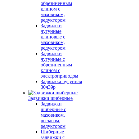
обрезиненным
клином с
маховиком,
редуктором
Задвижки
чугунные
клиновые с
маховиком,
редуктором
Задвижки
чугунные с
обрезиненным
клином с
электроприводом
Задвижка чугунная
30ч39р
Задвижки шиберные
Задвижки
шиберные с
маховиком,
рычагом,
редуктором
Шиберные
задвижки с