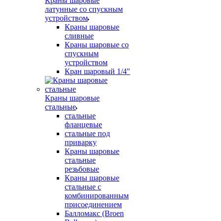
Краны шаровые
латунные со спускным
устройством
Краны шаровые
сливные
Краны шаровые со
спускным
устройством
Кран шаровый 1/4"
Краны шаровые
стальные
стальные
фланцевые
стальные под
приварку
Краны шаровые
стальные
резьбовые
Краны шаровые
стальные с
комбинированным
присоединением
Балломакс (Broen