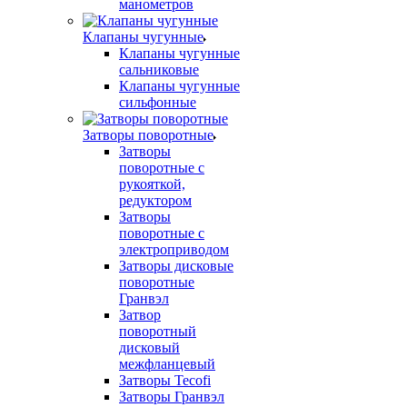
манометров
Клапаны чугунные
Клапаны чугунные
сальниковые
Клапаны чугунные
сильфонные
Затворы поворотные
Затворы
поворотные с
рукояткой,
редуктором
Затворы
поворотные с
электроприводом
Затворы дисковые
поворотные
Гранвэл
Затвор
поворотный
дисковый
межфланцевый
Затворы Tecofi
Затворы Гранвэл