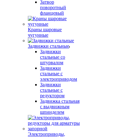
Затвор
поворотный
фланцевый
Краны шаровые
чугунные
Задвижки стальные
Задвижки
стальные со
штурвалом
Задвижки
стальные с
электроприводом
Задвижки
стальные c
редуктором
Задвижка стальная
с выдвижным
шпинделем
Электроприводы,