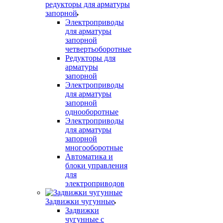
редукторы для арматуры
запорной
Электроприводы
для арматуры
запорной
четвертьоборотные
Редукторы для
арматуры
запорной
Электроприводы
для арматуры
запорной
однооборотные
Электроприводы
для арматуры
запорной
многооборотные
Автоматика и
блоки управления
для
электроприводов
Задвижки чугунные
Задвижки
чугунные с