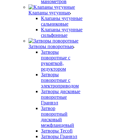
манометров
Клапаны чугунные
Клапаны чугунные
сальниковые
Клапаны чугунные
сильфонные
Затворы поворотные
Затворы
поворотные с
рукояткой,
редуктором
Затворы
поворотные с
электроприводом
Затворы дисковые
поворотные
Гранвэл
Затвор
поворотный
дисковый
межфланцевый
Затворы Tecofi
Затворы Гранвэл