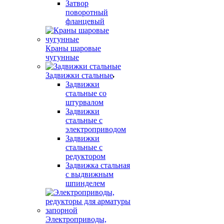
Затвор
поворотный
фланцевый
Краны шаровые
чугунные
Задвижки стальные
Задвижки
стальные со
штурвалом
Задвижки
стальные с
электроприводом
Задвижки
стальные c
редуктором
Задвижка стальная
с выдвижным
шпинделем
Электроприводы,