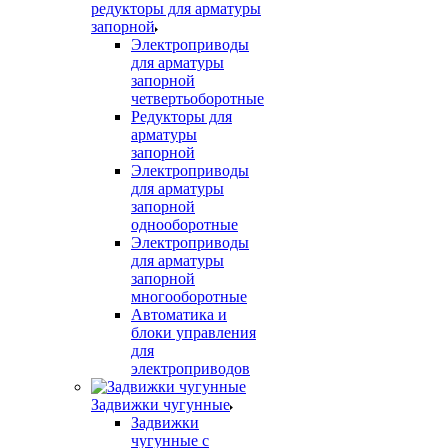
редукторы для арматуры
запорной
Электроприводы
для арматуры
запорной
четвертьоборотные
Редукторы для
арматуры
запорной
Электроприводы
для арматуры
запорной
однооборотные
Электроприводы
для арматуры
запорной
многооборотные
Автоматика и
блоки управления
для
электроприводов
Задвижки чугунные
Задвижки
чугунные с