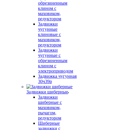
обрезиненным
клином с
маховиком,
редуктором
Задвижки
чугунные
клиновые с
маховиком,
редуктором
Задвижки
чугунные с
обрезиненным
клином с
электроприводом
Задвижка чугунная
30ч39р
Задвижки шиберные
Задвижки
шиберные с
маховиком,
рычагом,
редуктором
Шиберные
задвижки с