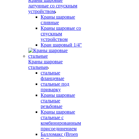
Краны шаровые
латунные со спускным
устройством
Краны шаровые
сливные
Краны шаровые со
спускным
устройством
Кран шаровый 1/4"
Краны шаровые
стальные
стальные
фланцевые
стальные под
приварку
Краны шаровые
стальные
резьбовые
Краны шаровые
стальные с
комбинированным
присоединением
Балломакс (Broen