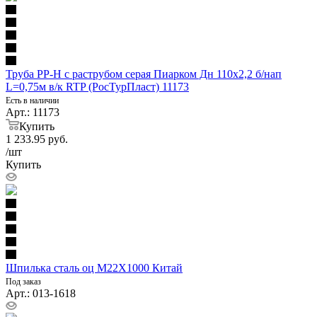
Труба PP-H с раструбом серая Пиарком Дн 110х2,2 б/нап
L=0,75м в/к RTP (РосТурПласт) 11173
Есть в наличии
Арт.: 11173
Купить
1 233.95
руб.
/шт
Купить
Шпилька сталь оц М22Х1000 Китай
Под заказ
Арт.: 013-1618