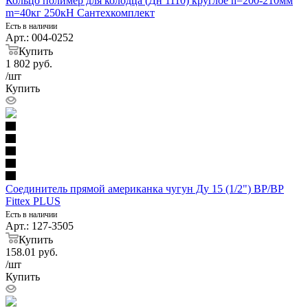
Кольцо полимер для колодца (Дн 1110) круглое h=200-210мм
m=40кг 250кН Сантехкомплект
Есть в наличии
Арт.: 004-0252
Купить
1 802
руб.
/шт
Купить
Соединитель прямой американка чугун Ду 15 (1/2") ВР/ВР
Fittex PLUS
Есть в наличии
Арт.: 127-3505
Купить
158.01
руб.
/шт
Купить