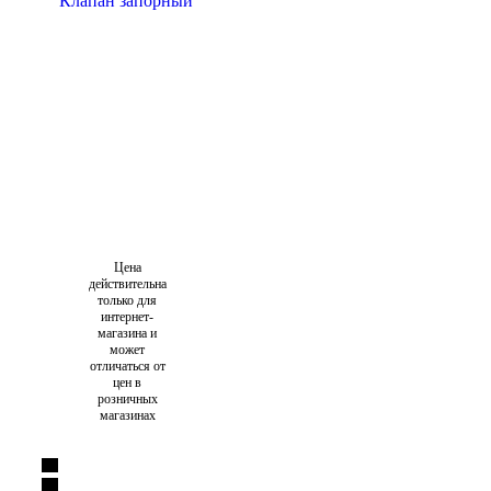
Цена
действительна
только для
интернет-
магазина и
может
отличаться от
цен в
розничных
магазинах