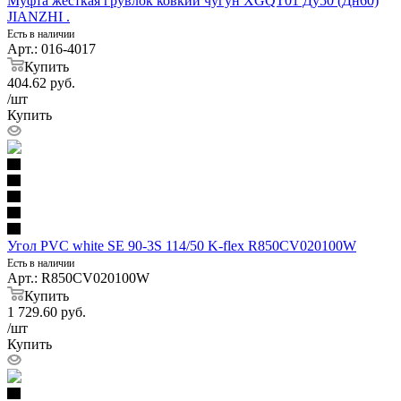
Муфта жесткая грувлок ковкий чугун XGQT01 Ду50 (Дн60)
JIANZHI .
Есть в наличии
Арт.: 016-4017
Купить
404.62
руб.
/шт
Купить
Угол PVC white SE 90-3S 114/50 K-flex R850CV020100W
Есть в наличии
Арт.: R850CV020100W
Купить
1 729.60
руб.
/шт
Купить