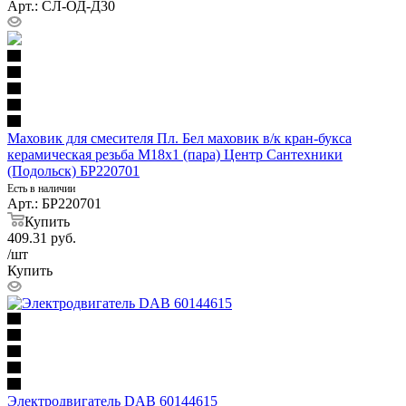
Арт.: СЛ-ОД-Д30
Маховик для смесителя Пл. Бел маховик в/к кран-букса
керамическая резьба М18х1 (пара) Центр Сантехники
(Подольск) БР220701
Есть в наличии
Арт.: БР220701
Купить
409.31
руб.
/шт
Купить
Электродвигатель DAB 60144615