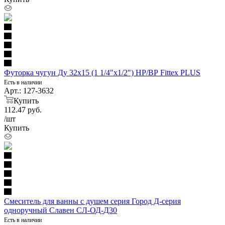
Футорка чугун Ду 32х15 (1 1/4"х1/2") НР/ВР Fittex PLUS
Есть в наличии
Арт.: 127-3632
Купить
112.47
руб.
/шт
Купить
Смеситель для ванны с душем серия Город Д-серия
одноручный Славен СЛ-ОД-Д30
Есть в наличии