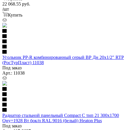
22 068.55
руб.
/шт
Купить
Угольник PP-R комбинированный серый ВР Дн 20х1/2" RTP
(РосТурПласт) 11038
Под заказ
Арт.: 11038
Радиатор стальной панельный Compact C тип 21 300х1700
Qну=1928 Вт бок/п RAL 9016 (белый) Heaton Plus
Под заказ