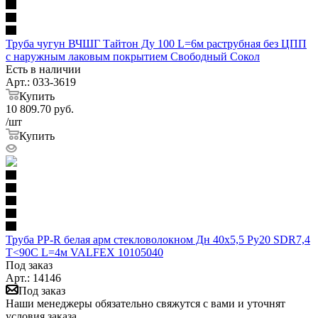
Труба чугун ВЧШГ Тайтон Ду 100 L=6м раструбная без ЦПП
с наружным лаковым покрытием Свободный Сокол
Есть в наличии
Арт.: 033-3619
Купить
10 809.70
руб.
/шт
Купить
Труба PP-R белая арм стекловолокном Дн 40х5,5 Ру20 SDR7,4
Т<90С L=4м VALFEX 10105040
Под заказ
Арт.: 14146
Под заказ
Наши менеджеры обязательно свяжутся с вами и уточнят
условия заказа