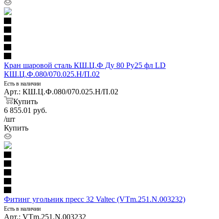
Кран шаровой сталь КШ.Ц.Ф Ду 80 Ру25 фл LD
КШ.Ц.Ф.080/070.025.Н/П.02
Есть в наличии
Арт.: КШ.Ц.Ф.080/070.025.Н/П.02
Купить
6 855.01
руб.
/шт
Купить
Фитинг угольник пресс 32 Valtec (VTm.251.N.003232)
Есть в наличии
Арт.: VTm.251.N.003232