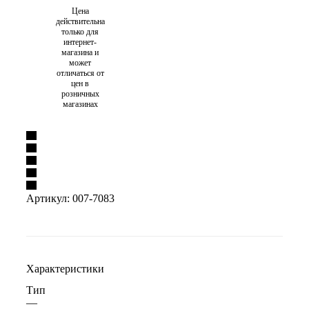
Цена
действительна
только для
интернет-
магазина и
может
отличаться от
цен в
розничных
магазинах
Артикул:
007-7083
Характеристики
Тип
—