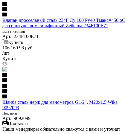
Клапан дроссельный сталь 234F Ду 100 Ру40 Тмакс=450 оС
фл со штурвалом сильфонный Zetkama 234F100E71
Есть в наличии
Арт.: 234F100E71
Купить
106 169.98
руб.
/шт
Купить
Шайба сталь нерж для манометров G1/2", M20x1.5 Wika
9092099
Под заказ
Арт.: 9092099
Под заказ
Наши менеджеры обязательно свяжутся с вами и уточнят