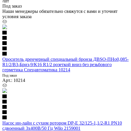
/шт
Под заказ
Наши менеджеры обязательно свяжутся с вами и уточнят
условия заказа
Ороситель дренчерный специальный бронза ДВSО-ПНо0,085-
R1/2/В3-Бриз-9/К16 R1/2 розеткой вниз без резьбового
герметика Спецавтоматика 10214
Под заказ
Арт.: 10214
Насос ин-лайн с сухим ротором DP-E 32/125-1,1/2-R1 PN10
сдвоенный 3х400В/50 Гц Wilo 2159001