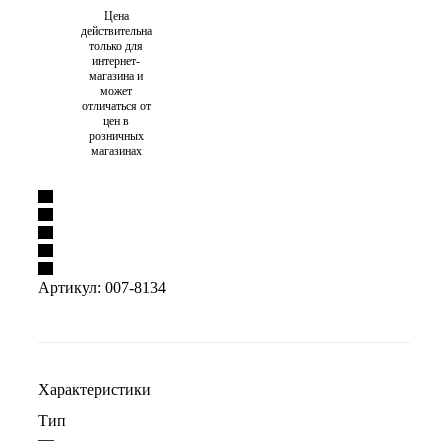
Цена
действительна
только для
интернет-
магазина и
может
отличаться от
цен в
розничных
магазинах
Артикул:
007-8134
Характеристики
Тип
—