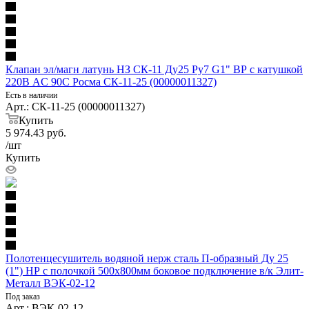
Клапан эл/магн латунь НЗ СК-11 Ду25 Ру7 G1" ВР с катушкой
220В AC 90С Росма СК-11-25 (00000011327)
Есть в наличии
Арт.: СК-11-25 (00000011327)
Купить
5 974.43
руб.
/шт
Купить
Полотенцесушитель водяной нерж сталь П-образный Ду 25
(1") НР с полочкой 500х800мм боковое подключение в/к Элит-
Металл ВЭК-02-12
Под заказ
Арт.: ВЭК-02-12