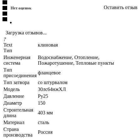
Оставить отзыв
Нет оценок
Загрузка отзывов...
?
Text
клиновая
Тип
Инженерная
Водоснабжение, Отопление,
система
Пожаротушение, Тепловые пункты
Тип
фланцевое
присоединения
Тип затвора
со штурвалом
Модель
30лс64нжХЛ
Давление
Ру25
Диаметр
150
Строительная
403 мм
длина
Материал
сталь
Страна
Россия
производства