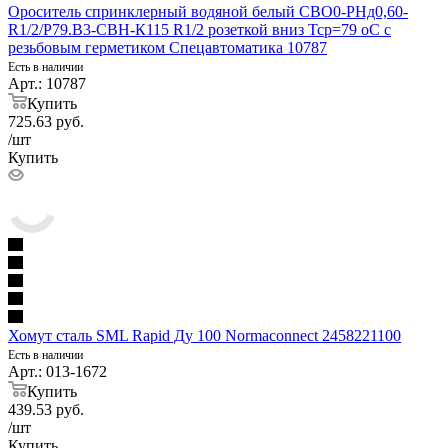
Ороситель спринклерный водяной белый СВО0-РНд0,60-
R1/2/Р79.В3-СВН-К115 R1/2 розеткой вниз Тср=79 оС с
резьбовым герметиком Спецавтоматика 10787
Есть в наличии
Арт.: 10787
Купить
725.63
руб.
/шт
Купить
Хомут сталь SML Rapid Ду 100 Normaconnect 2458221100
Есть в наличии
Арт.: 013-1672
Купить
439.53
руб.
/шт
Купить