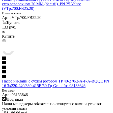
стекловолокном 20 MM (белый), PN 25 Valtec
(VTp.700.FB25.20)
Есть в наличии
Арт.: VTp.700.FB25.20
Купить
133
руб.
/м
Купить
Насос ин-лайн с сухим ротором TP 40-270/2-A-F-A-BQQE PN
16 3х220-240/380-415В/50 Гц Grundfos 98133646
Под заказ
Арт.: 98133646
Под заказ
Наши менеджеры обязательно свяжутся с вами и уточнят
условия заказа
154 186.96
руб.