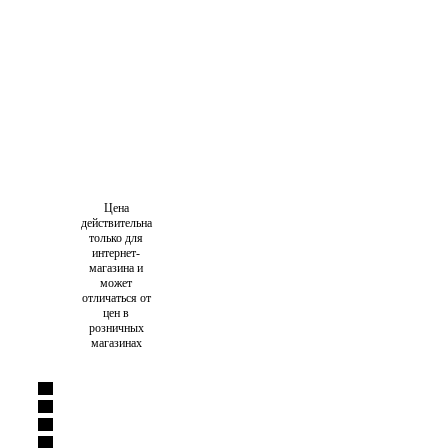
Цена
действительна
только для
интернет-
магазина и
может
отличаться от
цен в
розничных
магазинах