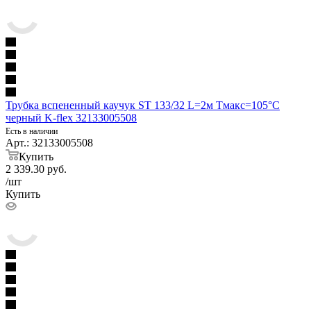
Трубка вспененный каучук ST 133/32 L=2м Тмакс=105°C
черный K-flex 32133005508
Есть в наличии
Арт.: 32133005508
Купить
2 339.30
руб.
/шт
Купить