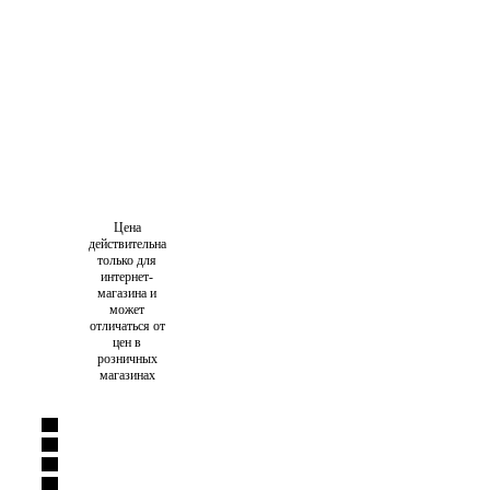
Цена
действительна
только для
интернет-
магазина и
может
отличаться от
цен в
розничных
магазинах