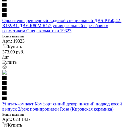
Ороситель дренчерный водяной специальный ДBS-РУо0,42-
R1/2/В1-ДВУ-К80М R1/2 универсальный с резьбовым
герметиком Спецавтоматика 19323
Есть в наличии
Арт.: 19323
Купить
373.09
руб.
/шт
Купить
Унитаз-компакт Комфорт синий декор нижний подвод косой
выпуск 2/реж полипропилен Rosa (Кировская керамика)
Есть в наличии
Арт.: 023-1437
Купить