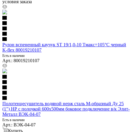
условия заказа
Рулон вспененный каучук ST 19/1,0-10 Тмакс=105°C черный
K-flex 80019210107
Есть в наличии
Арт.: 80019210107
Полотенцесушитель водяной нерж сталь М-образный Ду 25
(1") НР с полочкой 600х500мм боковое подключение в/к Элит-
Металл ВЭК-04-07
Есть в наличии
Арт.: ВЭК-04-07
Купить