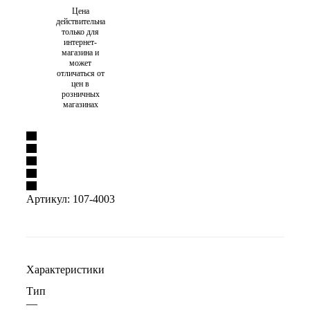
Цена
действительна
только для
интернет-
магазина и
может
отличаться от
цен в
розничных
магазинах
Артикул:
107-4003
Характеристики
Тип
—