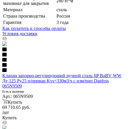
280 Н*м
маховике для закрытия
Материал
сталь
Страна производства
Россия
Гарантия
3 года
Как оплатить и способы оплаты
Условия доставки
Клапан запорно-регулирующий ручной сталь JiP BaBV WW
Ду 125 Ру25 п/привар Kvs=330м3/ч с изм/нип Danfoss
065N9509
Есть в наличии
Арт.: 065N9509
Купить
69 710.65
руб.
/шт
Купить