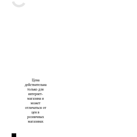
Цена
действительна
только для
интернет-
магазина и
может
отличаться от
цен в
розничных
магазинах