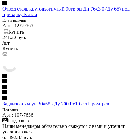
Отвод сталь крутоизогнутый 90гр оц Дн 76х3,0 (Ду 65) под
приварку Китай
Есть в наличии
Арт.: 127-9565
Купить
241.22
руб.
/шт
Купить
Задвижка чугун 30ч6бр Ду 200 Ру10 фл Промтревл
Под заказ
Арт.: 107-7636
Под заказ
Наши менеджеры обязательно свяжутся с вами и уточнят
условия заказа
63 392.87
руб.