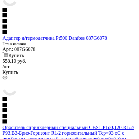
Адаптер д/термодатчика Pt500 Danfoss 087G6078
Есть в наличии
Арт.: 087G6078
Купить
558.10
руб.
/шт
Купить
Ороситель спринклерный специальный СВS1-РГо0,120-R1/2/
Р93.В3-Бриз-Горизонт R1/2 горизонтальный Тср=93 оС с
резьбовым герметиком с быстродействующей колбой 3мм