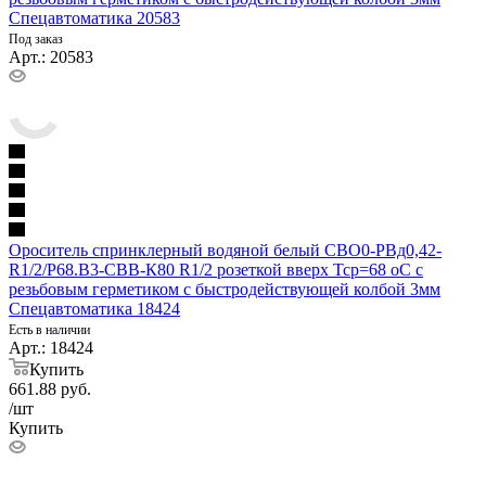
Спецавтоматика 20583
Под заказ
Арт.: 20583
Ороситель спринклерный водяной белый СВО0-РВд0,42-
R1/2/Р68.В3-СВВ-К80 R1/2 розеткой вверх Тср=68 оС с
резьбовым герметиком с быстродействующей колбой 3мм
Спецавтоматика 18424
Есть в наличии
Арт.: 18424
Купить
661.88
руб.
/шт
Купить