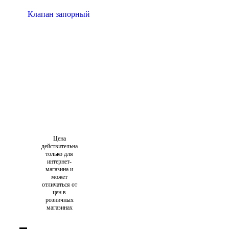
Цена
действительна
только для
интернет-
магазина и
может
отличаться от
цен в
розничных
магазинах