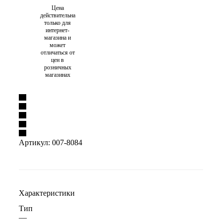
Цена
действительна
только для
интернет-
магазина и
может
отличаться от
цен в
розничных
магазинах
Артикул:
007-8084
Характеристики
Тип
—