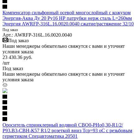
Компенсатор сильфонный осевой многослойный с кожухом
Энергия-Аква Ду 20 Ру16 НР патрубки нерж сталь L=260мм
Энергия AWRFP-316L.16.0020.0040 сжатие/растяжение 32/10
Под заказ
Арт.: AWRFP-316L.16.0020.0040
Под заказ
Наши менеджеры обязательно свяжутся с вами и уточнят
условия заказа
23 430.36
руб.
/шт
Под заказ
Наши менеджеры обязательно свяжутся с вами и уточнят
условия заказа
Ороситель спринклерный водяной СВО0-РНо0,30-R1/2/
Р93.В3-СВН-К57 R1/2 розеткой вниз Тср=93 оС с резьбовым
герметиком Спецавтоматика 20501