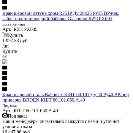
Кран шаровой латунь хром R251P Ду 20х25 Ру35 ВР/нак.
гайка полнопроходной бабочка Giacomini R251PX005
Есть в наличии
Арт.: R251PX005
Купить
1 997.83
руб.
/шт
Купить
Кран шаровой сталь Ballomax КШТ 60.101 Ду 50 Ру40 ВР/под
приварку BROEN КШТ 60.101.050.А.40
Под заказ
Арт.: КШТ 60.101.050.А.40
Под заказ
Наши менеджеры обязательно свяжутся с вами и уточнят
условия заказа
16 447.86
руб.