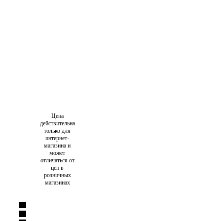
Цена
действительна
только для
интернет-
магазина и
может
отличаться от
цен в
розничных
магазинах