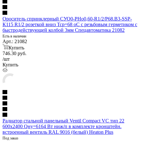
Ороситель спринклерный СУО0-РНо0,60-R1/2/Р68.В3-SSP-
К115 R1/2 розеткой вниз Тср=68 оС с резьбовым герметиком с
быстродействующей колбой 3мм Спецавтоматика 21082
Есть в наличии
Арт.: 21082
Купить
746.30
руб.
/шт
Купить
Радиатор стальной панельный Ventil Compact VC тип 22
600х2400 Qну=6164 Вт ниж/п в комплекте кронштейн.
встроенный вентиль RAL 9016 (белый) Heaton Plus
Под заказ