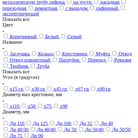
металлическую трубу сифона
на чугун
насадная
переходная
ремонтная
с выходом
сифонный
эксцентрический
Показать все
Цвет
Коричневый
Белый
Серый
Название
Заглушка
Кольцо
Крестовина
Муфта
Отвод
Отвод поворотный
Патрубок
Переход
Ревизия
Тройник
Труба
Показать все
Угол (в градусах)
х15 гр
х30 гр
х45 гр
х67 гр
х90 гр
Диаметр вых крестовин, мм
х110
х50
х75
х90
Диаметр, мм
Дн 110
Дн 125
Дн 160
Дн 32
Дн 40
Дн 40/30
Дн 40/40
Дн 50
Дн 50/40
Дн 50/50
Дн 75
Дн 90