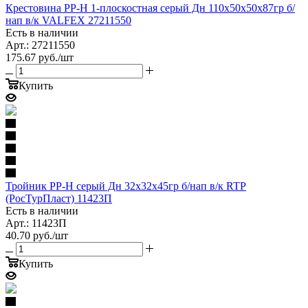
Крестовина PP-H 1-плоскостная серый Дн 110х50х50х87гр б/
нап в/к VALFEX 27211550
Есть в наличии
Арт.: 27211550
175.67
руб.
/шт
Купить
Тройник PP-H серый Дн 32х32х45гр б/нап в/к RTP
(РосТурПласт) 11423П
Есть в наличии
Арт.: 11423П
40.70
руб.
/шт
Купить