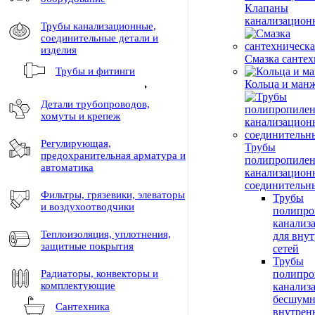
Клапаны
канализацион
Трубы канализационные,
соединительные детали и
изделия
Смазка сантех
Трубы и фитинги
Кольца и ман
Детали трубопроводов,
хомуты и крепеж
Регулирующая,
Трубы
предохранительная арматура и
полипропиле
автоматика
канализацион
соединительн
Фильтры, грязевики, элеваторы
Трубы
и воздухоотводчики
полипро
канализ
Теплоизоляция, уплотнения,
для вну
защитные покрытия
сетей
Трубы
Радиаторы, конвекторы и
полипро
комплектующие
канализ
бесшумн
Сантехника
внутрен