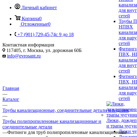
канализ
Личный кабинет
для вну
сетей
Корзина
0
Трубы 
Отложенные
0
НПВХ
канализ
+7 (901) 729-45-74
c 9 до 18
для нар
сетей
Контактная информация
Фитинги
117405, г. Москва, ул. дорожная 60Б
ПВХ, Н
info@evrosant.ru
канализ
для вну
сетей
Фитинги
ПВХ, Н
канализ
Главная
для нар
—
сетей
Каталог
—
Трубы канализационные, соединительные детали и изделия
—
Люки, дожде
Трубы полипропиленовые канализационные и
и трапы чугу
соединительные детали
Люки чу
—
Фитинги для труб полипропиленовые канализационные
Дождеп