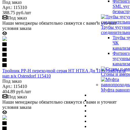
Фитинги
Под заказ
SML чу
Арт.: 115310
безраст
388.75
руб.
/шт
Под заказ
Наши менеджеры обязательно свяжутся с вами и уточнят
Трубы чугунн
условия заказа
соединительн
Трубы ч
ЧК
канализ
Фитинги
чугунны
канализ
Тройник PP-H переходной серая HT HTEA Дн 110х75х87гр б/
Сгоны и амер
нап в/к Ostendorf 115410
Под заказ
Арт.: 115410
Муфта равноп
404.89
руб.
/шт
Под заказ
Наши менеджеры обязательно свяжутся с вами и уточнят
условия заказа