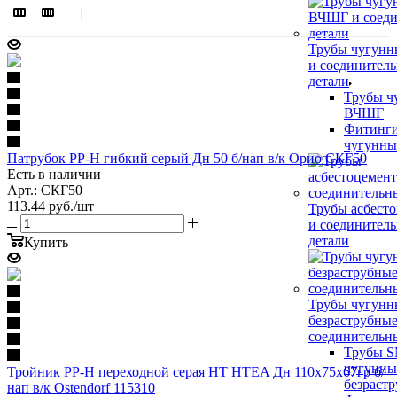
Трубы чугун
и соединител
детали
Трубы ч
ВЧШГ
Фитинги
чугунн
Патрубок PP-H гибкий серый Дн 50 б/нап в/к Орио СКГ50
Есть в наличии
Арт.: СКГ50
113.44
руб.
/шт
Трубы асбест
и соединител
детали
Купить
Трубы чугунн
безраструбны
соединительн
Трубы 
чугунны
Тройник PP-H переходной серая HT HTEA Дн 110х75х67гр б/
безраст
нап в/к Ostendorf 115310