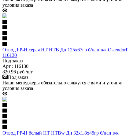
условия заказа
Отвод PP-H серая HT HTB Дн 125х67гр б/нап в/к Ostendorf
116130
Под заказ
Арт.: 116130
820.96
руб.
/шт
Под заказ
Наши менеджеры обязательно свяжутся с вами и уточнят
условия заказа
Отвод PP-H белый HT HTBw Дн 32х1,8х45гр б/нап в/к