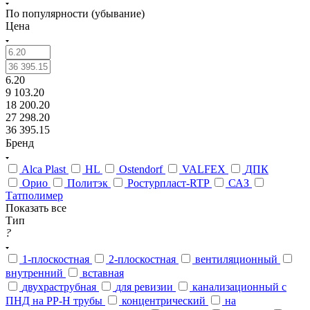
По популярности (убывание)
Цена
6.20
9 103.20
18 200.20
27 298.20
36 395.15
Бренд
Alca Plast
HL
Ostendorf
VALFEX
ДПК
Орио
Политэк
Ростурпласт-RTP
САЗ
Татполимер
Показать все
Тип
?
1-плоскостная
2-плоскостная
вентиляционный
внутренний
вставная
двухраструбная
для ревизии
канализационный с
ПНД на PP-H трубы
концентрический
на