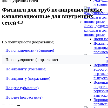
для внутренних сетей
и трапы
Фитинги для труб полипропиленовые
канализационные для внутренних
сетей
413
Люки, дождеп
колодцы и ло
полимерные
Люки п
По популярности (возрастание)
Дождепр
колодцы
По популярности (убывание)
полиме
По популярности (возрастание)
Воронки водо
Воронк
По алфавиту (убывание)
водосто
вертика
выпуско
По алфавиту (возрастание)
Воронк
водосто
По цене (убывание)
горизон
выпуско
По цене (возрастание)
Воронк
парапет