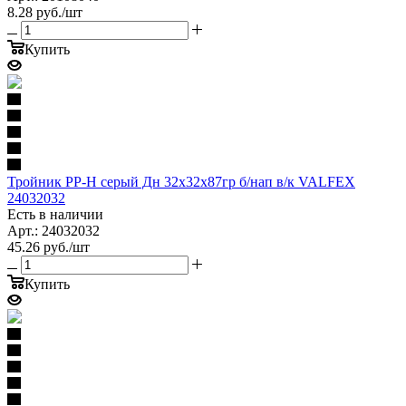
8.28
руб.
/шт
Купить
Тройник PP-H серый Дн 32х32х87гр б/нап в/к VALFEX
24032032
Есть в наличии
Арт.: 24032032
45.26
руб.
/шт
Купить