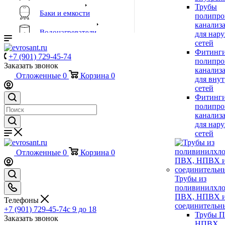
Трубы
Баки и емкости
полипро
канализ
Водонагреватели
для нар
сетей
Фитинги
Инструмент, сварочное
+7 (901) 729-45-74
полипро
оборудование и материалы
Заказать звонок
канализ
Отложенные
0
Корзина
0
для вну
Котлы и горелки
сетей
Фитинги
полипро
Пожарное оборудование
канализ
для нар
сетей
Приборы учета и КИПиА
Отложенные
0
Корзина
0
Коллекторы и коллекторные
группы
Трубы из
Водяной теплый пол
поливинилхло
Металлополимерный
ПВХ, НПВХ 
Телефоны
трубопровод
соединительн
+7 (901) 729-45-74
c 9 до 18
Металлополимерные трубы
Трубы 
Заказать звонок
НПВХ