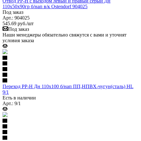
Отвод PP-H с выходом левый и правый серый Дн
110х50х90гр б/нап в/к Ostendorf 904025
Под заказ
Арт.: 904025
545.69
руб.
/шт
Под заказ
Наши менеджеры обязательно свяжутся с вами и уточнят
условия заказа
Переход PP-H Дн 110х100 б/нап ПП,НПВХ-чугун(сталь) HL
9/1
Есть в наличии
Арт.: 9/1