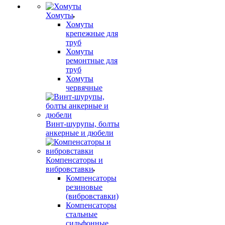
Хомуты
Хомуты
крепежные для
труб
Хомуты
ремонтные для
труб
Хомуты
червячные
Винт-шурупы, болты
анкерные и дюбели
Компенсаторы и
вибровставки
Компенсаторы
резиновые
(вибровставки)
Компенсаторы
стальные
сильфонные