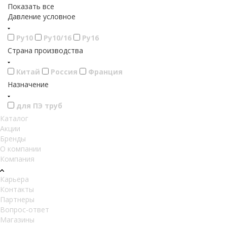
Показать все
Давление условное
Ру10
Ру10/16
Ру16
Страна производства
Китай
Россия
Франция
Назначение
для ПЭ труб
Каталог
Акции
Бренды
О компании
Компания
Карьера
Контакты
Партнеры
Вопрос-ответ
Магазины