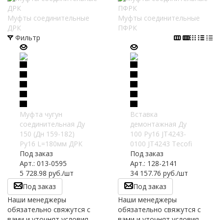
Муфты соединительные
Муфты соединительные
ДРК
ПФРК
Фильтр
Муфта чугун
Вставка
соединительная Ду
демонтажная Ду
150 (Дн 159-182)
100 Ру16 JT4243-
Ру16 L=180мм ДРК
0100 JT4243 Tecofi
Под заказ
Под заказ
Арт.: 013-0595
Арт.: 128-2141
5 728.98
руб.
/шт
34 157.76
руб.
/шт
Под заказ
Под заказ
Наши менеджеры
Наши менеджеры
обязательно свяжутся с
обязательно свяжутся с
вами и уточнят условия
вами и уточнят условия