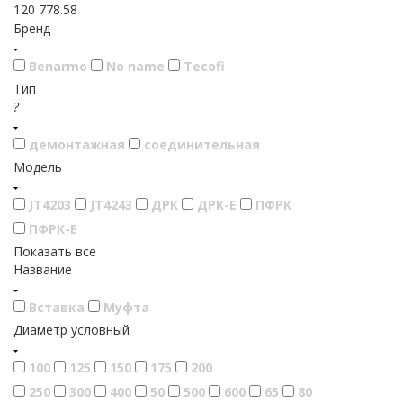
120 778.58
Бренд
Benarmo
No name
Tecofi
Тип
?
демонтажная
соединительная
Модель
JT4203
JT4243
ДРК
ДРК-Е
ПФРК
ПФРК-Е
Показать все
Название
Вставка
Муфта
Диаметр условный
100
125
150
175
200
250
300
400
50
500
600
65
80