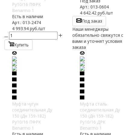
Под заказ
Ру10/16 ПФРК
Арт.: 013-0604
Benarmo 1
4 642.42
руб.
/шт
Есть в наличии
Под заказ
Арт.: 013-2474
4 993.94
руб.
/шт
Наши менеджеры
обязательно свяжутся с
вами и уточнят условия
Купить
заказа
Муфта чугун
Муфта сталь
соединительная Ду
соединительная Ду
150 (Дн 159-182)
150 (Дн 159-182)
Ру10/16 ПФРК
Ру10/16 ДРК
Benarmo 1
Benarmo 1
Есть в наличии
Есть в наличии