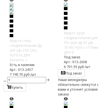
Муфта чугун
соединительная для
Муфта сталь
ПЭ труб Ду 65 (Дн
соединительная Ду
75-90) Ру16 L=175мм
200 (Дн 218-235)
ДРК-Е
Ру10/16 ДРК
Под заказ
Benarmo 1
Арт.: 013-2008
Есть в наличии
6 701.59
руб.
/шт
Арт.: 013-2457
Под заказ
7 740.70
руб.
/шт
Наши менеджеры
обязательно свяжутся с
Купить
вами и уточнят условия
заказа