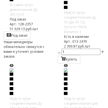
Вставка чугун
демонтажная Ду
Муфта чугун
300 Ру10
соединительная Ду
Под заказ
50 (Дн 59-72)
Арт.: 128-2357
Ру10/16 ПФРК
51 029.13
руб.
/шт
Benarmo 1
Под заказ
Есть в наличии
Арт.: 013-2470
Наши менеджеры
2 300.87
руб.
/шт
обязательно свяжутся с
вами и уточнят условия
заказа
Купить
Муфта чугун
Муфта чугун
соединительная Ду
соединительная для