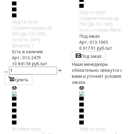
Муфта чугун
соединительная Ду
Муфта чугун
150 (Дн 157-182)
соединительная Ду
Ру16 L=140мм ПФРК
250 (Дн 272-289)
Под заказ
Ру10/16 ПФРК
Арт.: 013-1665
Benarmo 1
6 617.91
руб.
/шт
Есть в наличии
Под заказ
Арт.: 013-2479
10 841.56
руб.
/шт
Наши менеджеры
обязательно свяжутся с
вами и уточнят условия
Купить
заказа
Вставка чугун
Муфта чугун