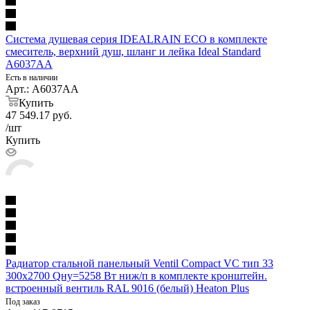
Система душевая серия IDEALRAIN ECO в комплекте
смеситель, верхний душ, шланг и лейка Ideal Standard
A6037AA
Есть в наличии
Арт.: A6037AA
Купить
47 549.17
руб.
/шт
Купить
Радиатор стальной панельный Ventil Compact VC тип 33
300х2700 Qну=5258 Вт ниж/п в комплекте кронштейн.
встроенный вентиль RAL 9016 (белый) Heaton Plus
Под заказ