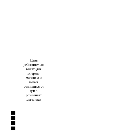
Цена
действительна
только для
интернет-
магазина и
может
отличаться от
цен в
розничных
магазинах