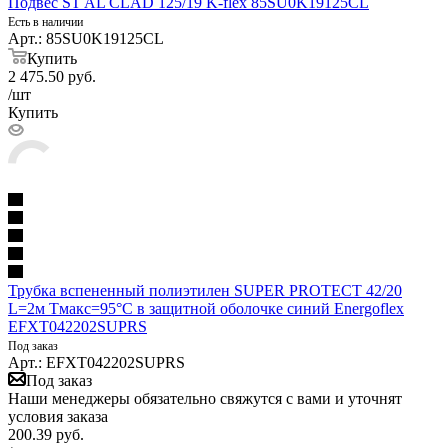
Подвес ST AL CLAD 125/19 K-flex 85SU0K19125CL
Есть в наличии
Арт.: 85SU0K19125CL
Купить
2 475.50
руб.
/шт
Купить
Трубка вспененный полиэтилен SUPER PROTECT 42/20
L=2м Тмакс=95°C в защитной оболочке синий Energoflex
EFXT042202SUPRS
Под заказ
Арт.: EFXT042202SUPRS
Под заказ
Наши менеджеры обязательно свяжутся с вами и уточнят
условия заказа
200.39
руб.