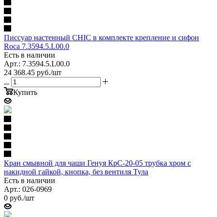
Писсуар настенный CHIC в комплекте крепление и сифон
Roca 7.3594.5.L00.0
Есть в наличии
Арт.: 7.3594.5.L00.0
24 368.45
руб.
/шт
Купить
Кран смывной для чаши Генуя КрС-20-05 трубка хром с
накидной гайкой, кнопка, без вентиля Тула
Есть в наличии
Арт.: 026-0969
0
руб.
/шт