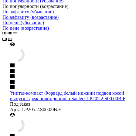
По популярности (убывание)
По популярности (возрастание)
По алфавиту (убывание)
По алфавиту (возрастание)
По цене (убывание)
По цене (возрастание)
Унитаз-компакт Форвард белый нижний подвод косой
выпуск 1/реж полипропилен Santeri 1.P205.2.S00.00B.F
Под заказ
Арт.: 1.P205.2.S00.00B.F