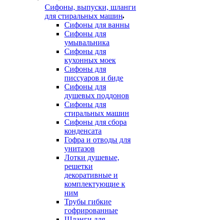
Сифоны, выпуски, шланги
для стиральных машин
Сифоны для ванны
Сифоны для
умывальника
Сифоны для
кухонных моек
Сифоны для
писсуаров и биде
Сифоны для
душевых поддонов
Сифоны для
стиральных машин
Сифоны для сбора
конденсата
Гофра и отводы для
унитазов
Лотки душевые,
решетки
декоративные и
комплектующие к
ним
Трубы гибкие
гофрированные
Шланги для