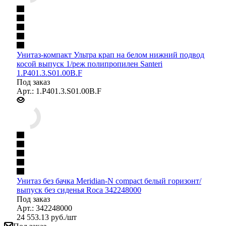
Унитаз-компакт Ультра крап на белом нижний подвод
косой выпуск 1/реж полипропилен Santeri
1.P401.3.S01.00B.F
Под заказ
Арт.: 1.P401.3.S01.00B.F
Унитаз без бачка Meridian-N compact белый горизонт/
выпуск без сиденья Roca 342248000
Под заказ
Арт.: 342248000
24 553.13
руб.
/шт