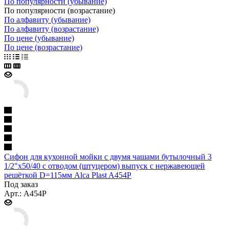
По популярности (убывание)
По популярности (возрастание)
По алфавиту (убывание)
По алфавиту (возрастание)
По цене (убывание)
По цене (возрастание)
Сифон для кухонной мойки с двумя чашами бутылочный 3
1/2"x50/40 с отводом (штуцером) выпуск с нержавеющей
решёткой D=115мм Alca Plast A454P
Под заказ
Арт.: A454P