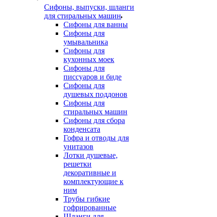
Сифоны, выпуски, шланги
для стиральных машин
Сифоны для ванны
Сифоны для
умывальника
Сифоны для
кухонных моек
Сифоны для
писсуаров и биде
Сифоны для
душевых поддонов
Сифоны для
стиральных машин
Сифоны для сбора
конденсата
Гофра и отводы для
унитазов
Лотки душевые,
решетки
декоративные и
комплектующие к
ним
Трубы гибкие
гофрированные
Шланги для