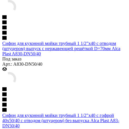
Сифон для кухонной мойки трубный 1 1/2”x40 с отводом
(штуцером) выпуск с нержавеющей решёткой D=70мм Alca
Plast A830-DN50/40
Под заказ
Арт.: A830-DN50/40
Сифон для кухонной мойки трубный 1 1/2"x40 с гофрой
40x50/40 с отводом (штуцером) без выпуска Alca Plast A83-
DN50/40