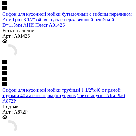
Сифон для кухонной мойки бутылочный с гибким переливом
Ани Грот 3 1/2"x40 выпуск с нержавеющей решёткой
D=115мм АНИ Пласт A0142S
Есть в наличии
Арт.: A0142S
Сифон для кухонной мойки трубный 1 1/2"x40 с прямой
трубкой 40мм с отводом (штуцером) без выпуска Alca Plast
A872P
Под заказ
Арт.: A872P