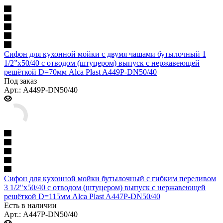
Сифон для кухонной мойки с двумя чашами бутылочный 1
1/2”x50/40 с отводом (штуцером) выпуск с нержавеющей
решёткой D=70мм Alca Plast A449P-DN50/40
Под заказ
Арт.: A449P-DN50/40
Сифон для кухонной мойки бутылочный с гибким переливом
3 1/2"x50/40 с отводом (штуцером) выпуск с нержавеющей
решёткой D=115мм Alca Plast A447P-DN50/40
Есть в наличии
Арт.: A447P-DN50/40