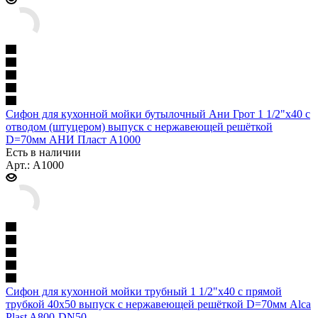
Сифон для кухонной мойки бутылочный Ани Грот 1 1/2"x40 с
отводом (штуцером) выпуск с нержавеющей решёткой
D=70мм АНИ Пласт A1000
Есть в наличии
Арт.: A1000
Сифон для кухонной мойки трубный 1 1/2"x40 с прямой
трубкой 40х50 выпуск с нержавеющей решёткой D=70мм Alca
Plast A800-DN50