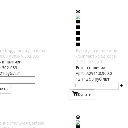
та бордюрная для ванн
Ручки для ванн Swing
0х60 AVIORA 302-033
комплект хром Roca
ь в наличии
7.2911.0.900.0
: 302-033
Есть в наличии
.21
руб.
/шт
Арт.: 7.2911.0.900.0
12 112.50
руб.
/шт
пить
Купить