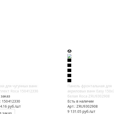
ки для чугунных ванн
Панель фронтальная для
плект Roca 150412330
акриловых ванн Easy 150х
 заказ
белая Roca ZRU9302908
.: 150412330
Есть в наличии
4.16
руб.
/шт
Арт.: ZRU9302908
9 131.05
руб.
/шт
д заказ